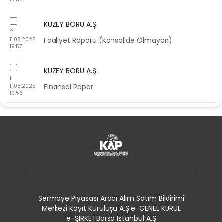
checkbox
KUZEY BORU A.Ş.
2
Faaliyet Raporu (Konsolide Olmayan)
11.08.2025
19:57
checkbox
KUZEY BORU A.Ş.
1
Finansal Rapor
11.08.2025
19:56
Sermaye Piyasası Aracı Alım Satım Bildirimi
Merkezi Kayıt Kuruluşu A.Ş.
e-GENEL KURUL
e-ŞİRKET
Borsa İstanbul A.Ş