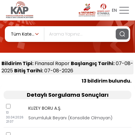
EN
Tüm Kategoriler
Bildirim Tipi
:
Finansal Rapor
Başlangıç Tarihi
:
07-08-
2025
Bitiş Tarihi
:
07-08-2026
13 bildirim bulundu.
Detaylı Sorgulama Sonuçları
checkbox
KUZEY BORU A.Ş.
13
Sorumluluk Beyanı (Konsolide Olmayan)
30.04.2026
21:07