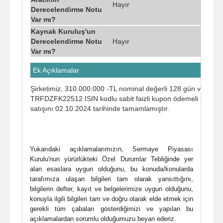
Hayır
Derecelendirme Notu
Var mı?
Kaynak Kuruluş'un
Derecelendirme Notu
Hayır
Var mı?
Ek Açıklamalar
Şirketimiz, 310.000.000 -TL nominal değerli 128 gün vadeli, 07
TRFDZFK22512 ISIN kodlu sabit faizli kupon ödemeli bononun n
satışını 02.10.2024 tarihinde tamamlamıştır.
Yukarıdaki açıklamalarımızın, Sermaye Piyasası
Kurulu'nun yürürlükteki Özel Durumlar Tebliğinde yer
alan esaslara uygun olduğunu, bu konuda/konularda
tarafımıza ulaşan bilgileri tam olarak yansıttığını,
bilgilerin defter, kayıt ve belgelerimize uygun olduğunu,
konuyla ilgili bilgileri tam ve doğru olarak elde etmek için
gerekli tüm çabaları gösterdiğimizi ve yapılan bu
açıklamalardan sorumlu olduğumuzu beyan ederiz.