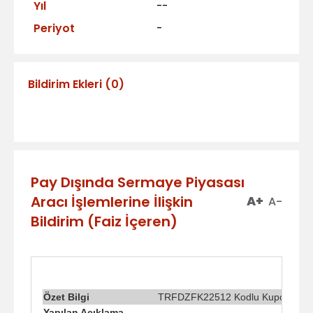
Yıl
--
Periyot
-
Bildirim Ekleri
(
0
)
Pay Dışında Sermaye Piyasası
Aracı İşlemlerine İlişkin
A+
A-
Bildirim (Faiz İçeren)
Özet Bilgi
TRFDZFK22512 Kodlu Kuponlu Bon
Yapılan Açıklama