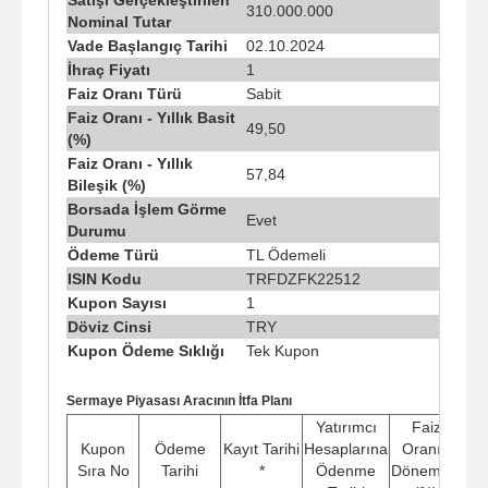
310.000.000
Nominal Tutar
Vade Başlangıç Tarihi
02.10.2024
İhraç Fiyatı
1
Faiz Oranı Türü
Sabit
Faiz Oranı - Yıllık Basit
49,50
(%)
Faiz Oranı - Yıllık
57,84
Bileşik (%)
Borsada İşlem Görme
Evet
Durumu
Ödeme Türü
TL Ödemeli
ISIN Kodu
TRFDZFK22512
Kupon Sayısı
1
Döviz Cinsi
TRY
Kupon Ödeme Sıklığı
Tek Kupon
Sermaye Piyasası Aracının İtfa Planı
Yatırımcı
Faiz
Kupon
Ödeme
Kayıt Tarihi
Hesaplarına
Oranı -
Öd
Sıra No
Tarihi
*
Ödenme
Dönemsel
Tu