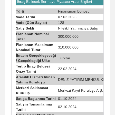
İhraç Edilecek Sermaye Piyasası Aracı Bilgileri
Türü
Finansman Bonosu
Vade Tarihi
07.02.2025
Vade (Gün Sayısı)
128
Satış Şekli
Nitelikli Yatırımcıya Satış
Planlanan Nominal
300.000.000
Tutar
Planlanan Maksimum
310.000.000
Nominal Tutar
İhracın Gerçekleşeceği
Türkiye
/ Gerçekleştiği Ülke
Tertip İhraç Belgesi
22.02.2024
Onay Tarihi
Aracılık Hizmeti Alınan
DENİZ YATIRIM MENKUL KIYMETL
Yatırım Kuruluşu
Merkezi Saklamacı
Merkezi Kayıt Kuruluşu A.Ş.
Kuruluş
Satışa Başlanma Tarihi
01.10.2024
Satışın Tamamlanma
02.10.2024
Tarihi
Satışı Gerçekleştirilen