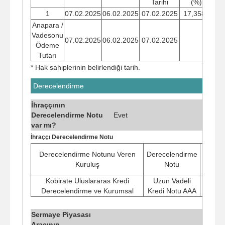
Tarihi
(%)
1
07.02.2025
06.02.2025
07.02.2025
17,3589
Anapara /
Vadesonu
07.02.2025
06.02.2025
07.02.2025
Ödeme
Tutarı
* Hak sahiplerinin belirlendiği tarih.
Derecelendirme
İhraççının
Derecelendirme Notu
Evet
var mı?
İhraççı Derecelendirme Notu
Not
Derecelendirme Notunu Veren
Derecelendirme
Veri
Kuruluş
Notu
Tari
Kobirate Uluslararas Kredi
Uzun Vadeli
31.05.
Derecelendirme ve Kurumsal
Kredi Notu AAA
Sermaye Piyasası
Aracının