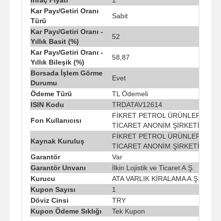
Kar Payı/Getiri Oranı
Sabit
Türü
Kar Payı/Getiri Oranı -
52
Yıllık Basit (%)
Kar Payı/Getiri Oranı -
58,87
Yıllık Bileşik (%)
Borsada İşlem Görme
Evet
Durumu
Ödeme Türü
TL Ödemeli
ISIN Kodu
TRDATAV12614
FİKRET PETROL ÜRÜNLERİ PAZ
Fon Kullanıcısı
TİCARET ANONİM ŞİRKETİ
FİKRET PETROL ÜRÜNLERİ PAZ
Kaynak Kuruluş
TİCARET ANONİM ŞİRKETİ
Garantör
Var
Garantör Unvanı
İlkin Lojistik ve Ticaret A.Ş.
Kurucu
ATA VARLIK KİRALAMA A.Ş.
Kupon Sayısı
1
Döviz Cinsi
TRY
Kupon Ödeme Sıklığı
Tek Kupon