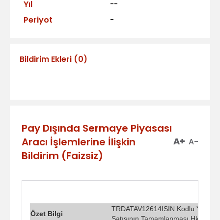
Yıl
--
Periyot
-
Bildirim Ekleri
(
0
)
Pay Dışında Sermaye Piyasası
Aracı İşlemlerine İlişkin
A+
A-
Bildirim (Faizsiz)
TRDATAV12614ISIN Kodlu Yurtiçi Kir
Özet Bilgi
Satışının Tamamlanması Hk.