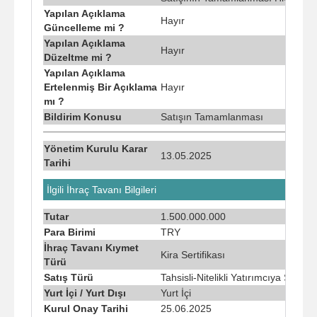
Yapılan Açıklama
Hayır
Güncelleme mi ?
Yapılan Açıklama
Hayır
Düzeltme mi ?
Yapılan Açıklama
Ertelenmiş Bir Açıklama
Hayır
mı ?
Bildirim Konusu
Satışın Tamamlanması
Yönetim Kurulu Karar
13.05.2025
Tarihi
İlgili İhraç Tavanı Bilgileri
Tutar
1.500.000.000
Para Birimi
TRY
İhraç Tavanı Kıymet
Kira Sertifikası
Türü
Satış Türü
Tahsisli-Nitelikli Yatırımcıya Satış
Yurt İçi / Yurt Dışı
Yurt İçi
Kurul Onay Tarihi
25.06.2025