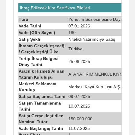
İhraç Edilecek Kira Sertifikası Bilgileri
Türü
Yönetim Sözleşmesine Dayalı Kira S
Vade Tarihi
07.01.2026
Vade (Gün Sayısı)
180
Satış Şekli
Nitelikli Yatırımcıya Satış
İhracın Gerçekleşeceği
Türkiye
/ Gerçekleştiği Ülke
Tertip İhraç Belgesi
25.06.2025
Onay Tarihi
Aracılık Hizmeti Alınan
ATA YATIRIM MENKUL KIYMETLER
Yatırım Kuruluşu
Merkezi Saklamacı
Merkezi Kayıt Kuruluşu A.Ş.
Kuruluş
Satışa Başlanma Tarihi
09.07.2025
Satışın Tamamlanma
10.07.2025
Tarihi
Satışı Gerçekleştirilen
150.000.000
Nominal Tutar
Vade Başlangıç Tarihi
11.07.2025
İhraç Fiyatı
1