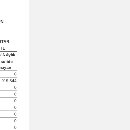
UN
UTAR
TL
/ 6 Aylık
solide
mayan
0
2.919.344
0
0
0
0
0
0
0