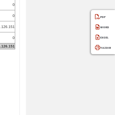
0
0
PDF
WORD
8.126.151
EXCEl
0
8.126.151
YAZDIR