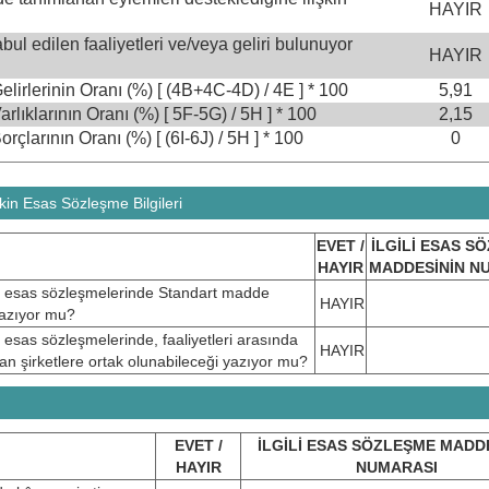
HAYIR
abul edilen faaliyetleri ve/veya geliri bulunuyor
HAYIR
lirlerinin Oranı (%) [ (4B+4C-4D) / 4E ] * 100
5,91
rlıklarının Oranı (%) [ 5F-5G) / 5H ] * 100
2,15
çlarının Oranı (%) [ (6I-6J) / 5H ] * 100
0
kin Esas Sözleşme Bilgileri
EVET /
İLGİLİ ESAS S
HAYIR
MADDESİNİN N
rinin esas sözleşmelerinde Standart madde
HAYIR
 yazıyor mu?
nin esas sözleşmelerinde, faaliyetleri arasında
HAYIR
lan şirketlere ortak olunabileceği yazıyor mu?
EVET /
İLGİLİ ESAS SÖZLEŞME MADD
HAYIR
NUMARASI