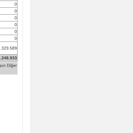
0
0
0
0
0
0
.329.589
.248.933
ygun Diğer