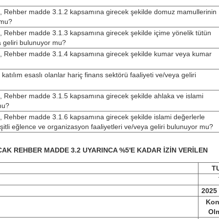
erinin, Rehber madde 3.1.2 kapsamına girecek şekilde domuz mamullerinin
r mu?
rinin, Rehber madde 3.1.3 kapsamına girecek şekilde içime yönelik tütün
a geliri bulunuyor mu?
lerinin, Rehber madde 3.1.4 kapsamına girecek şekilde kumar veya kumar
n katılım esaslı olanlar hariç finans sektörü faaliyeti ve/veya geliri
rinin, Rehber madde 3.1.5 kapsamına girecek şekilde ahlaka ve islami
 mu?
rinin, Rehber madde 3.1.6 kapsamına girecek şekilde islami değerlerle
eşitli eğlence ve organizasyon faaliyetleri ve/veya geliri bulunuyor mu?
CAK REHBER MADDE 3.2 UYARINCA %5'E KADAR İZİN VERİLEN
T
2025 
Kon
Ol