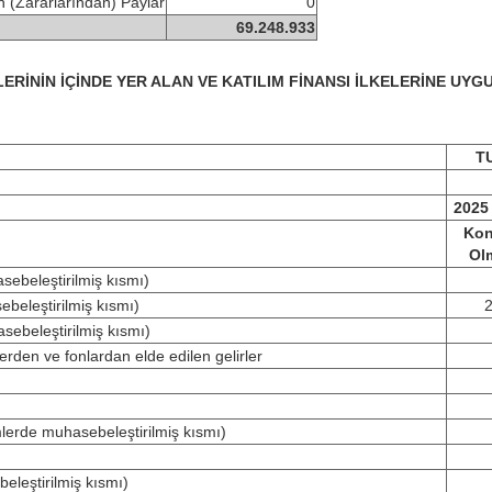
 (Zararlarından) Paylar
0
69.248.933
RİNİN İÇİNDE YER ALAN VE KATILIM FİNANSI İLKELERİNE UYG
T
2025 
Kon
Ol
asebeleştirilmiş kısmı)
ebeleştirilmiş kısmı)
sebeleştirilmiş kısmı)
erden ve fonlardan elde edilen gelirler
mlerde muhasebeleştirilmiş kısmı)
eleştirilmiş kısmı)