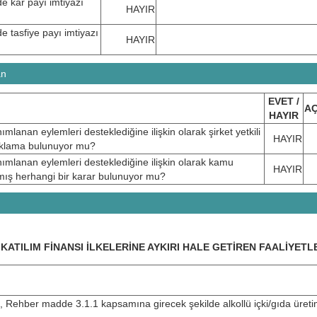
de kâr payı imtiyazı
HAYIR
e tasfiye payı imtiyazı
HAYIR
an
EVET /
A
HAYIR
anan eylemleri desteklediğine ilişkin olarak şirket yetkili
HAYIR
açıklama bulunuyor mu?
mlanan eylemleri desteklediğine ilişkin olarak kamu
HAYIR
mış herhangi bir karar bulunuyor mu?
KATILIM FİNANSI İLKELERİNE AYKIRI HALE GETİREN FAALİYETL
rinin, Rehber madde 3.1.1 kapsamına girecek şekilde alkollü içki/gıda üret