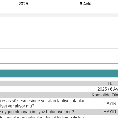
2025
6 Aylık
TL
2025 / 6 Ay
Konsolide Ol
inin esas sözleşmesinde yer alan faaliyet alanları
HAYIR
iyet yer alıyor mu?
ine uygun olmayan imtiyaz bulunuyor mu?
HAYIR
e tanımlanan eylemleri desteklediğine ilişkin