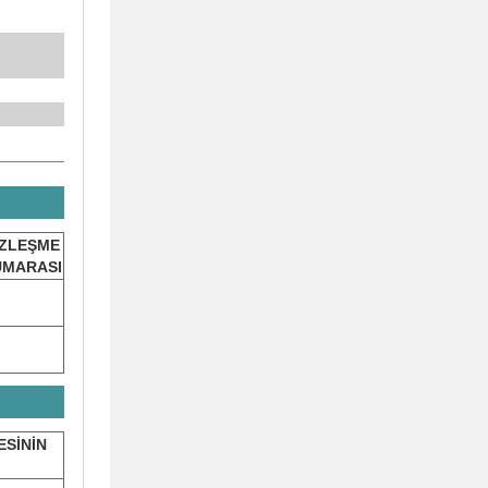
ÖZLEŞME
UMARASI
ESİNİN