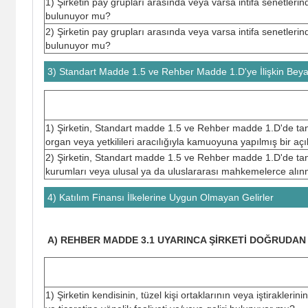
1) Şirketin pay grupları arasında veya varsa intifa senetlerin
bulunuyor mu?
2) Şirketin pay grupları arasında veya varsa intifa senetlerind
bulunuyor mu?
3) Standart Madde 1.5 ve Rehber Madde 1.D'ye İlişkin Bey
1) Şirketin, Standart madde 1.5 ve Rehber madde 1.D'de tanıml
organ veya yetkilileri aracılığıyla kamuoyuna yapılmış bir 
2) Şirketin, Standart madde 1.5 ve Rehber madde 1.D'de tanı
kurumları veya ulusal ya da uluslararası mahkemelerce alın
4) Katılım Finansı İlkelerine Uygun Olmayan Gelirler
A) REHBER MADDE 3.1 UYARINCA ŞİRKETİ DOĞRUDAN 
1) Şirketin kendisinin, tüzel kişi ortaklarının veya iştirakle