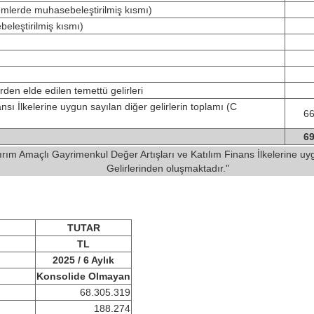
lemlerde muhasebeleştirilmiş kısmı)
beleştirilmiş kısmı)
rden elde edilen temettü gelirleri
ı İlkelerine uygun sayılan diğer gelirlerin toplamı (C
66
69
ırım Amaçlı Gayrimenkul Değer Artışları ve Katılım Finans İlkelerine u
Gelirlerinden oluşmaktadır."
TUTAR
TL
2025 / 6 Aylık
Konsolide Olmayan
68.305.319
188.274