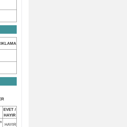
ÇIKLAMA
ER
EVET /
HAYIR
im
HAYIR