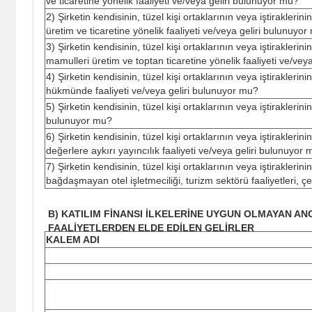
ve ticaretine yönelik faaliyeti ve/veya geliri bulunuyor mu?
2) Şirketin kendisinin, tüzel kişi ortaklarının veya iştirakl
üretim ve ticaretine yönelik faaliyeti ve/veya geliri bulunuyo
3) Şirketin kendisinin, tüzel kişi ortaklarının veya iştirakle
mamulleri üretim ve toptan ticaretine yönelik faaliyeti ve/vey
4) Şirketin kendisinin, tüzel kişi ortaklarının veya iştirak
hükmünde faaliyeti ve/veya geliri bulunuyor mu?
5) Şirketin kendisinin, tüzel kişi ortaklarının veya iştiraklerini
bulunuyor mu?
6) Şirketin kendisinin, tüzel kişi ortaklarının veya iştirakle
değerlere aykırı yayıncılık faaliyeti ve/veya geliri bulunuyor
7) Şirketin kendisinin, tüzel kişi ortaklarının veya iştirakle
bağdaşmayan otel işletmeciliği, turizm sektörü faaliyetleri, ç
B) KATILIM FİNANSI İLKELERİNE UYGUN OLMAYAN AN
FAALİYETLERDEN ELDE EDİLEN GELİRLER
KALEM ADI