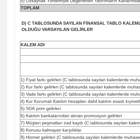
5) Özkaynak Yöntemiyle Değerlenen Yatırımların Karlarından
TOPLAM
D) C TABLOSUNDA SAYILAN FİNANSAL TABLO KALEMLE
OLDUĞU VARSAYILAN GELİRLER
KALEM ADI
1) Fiyat farkı gelirleri (C tablosunda sayılan kalemlerde muh
2) Kur farkı gelirleri (C tablosunda sayılan kalemlerde muhas
3) Vade farkı gelirleri (C tablosunda sayılan kalemlerde muha
4) Kur Korumalı Katılım hesapları dahil katılım esaslı kıymetl
5) SGK prim gelirleri
6) Katılım bankalarından alınan promosyon gelirleri
7) Müşteri peşinatları irad kaydı (C tablosunda sayılan kale
8) Konusu kalmayan karşılıklar
9) Hizmet gelirleri (C tablosunda sayılan kalemlerde muhaseb