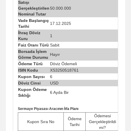
Satışı
Gerçekleştirilen
50.000.000
Nominal Tutar
Vade Başlangıç
17.12.2025
Tarihi
İhraç Döviz
1
Kuru
Faiz Oranı Türü
Sabit
Borsada İşlem
Hayır
Görme Durumu
Ödeme Türü
Döviz Ödemeli
ISIN Kodu
XS3250518761
Kupon Sayısı
6
Döviz Cinsi
USD
Kupon Ödeme
6 Ayda Bir
Sıklığı
Sermaye Piyasası Aracının İtfa Planı
Ödemesi
Ödeme
Kupon Sıra No
Gerçekleştirildi
Tarihi
mi?