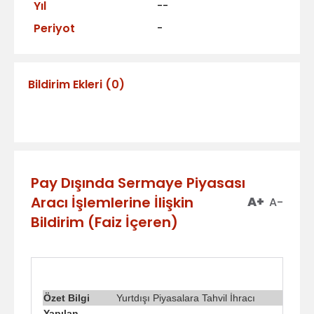
Yıl
--
Periyot
-
Bildirim Ekleri
(
0
)
Pay Dışında Sermaye Piyasası
Aracı İşlemlerine İlişkin
A+
A-
Bildirim (Faiz İçeren)
Özet Bilgi
Yurtdışı Piyasalara Tahvil İhracı
Yapılan