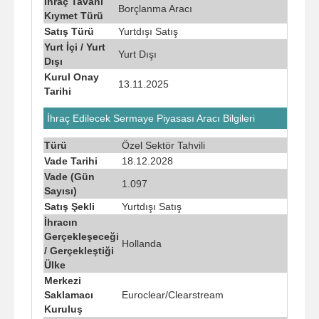
İhraç Tavanı
Borçlanma Aracı
Kıymet Türü
Satış Türü
Yurtdışı Satış
Yurt İçi / Yurt
Yurt Dışı
Dışı
Kurul Onay
13.11.2025
Tarihi
İhraç Edilecek Sermaye Piyasası Aracı Bilgileri
Türü
Özel Sektör Tahvili
Vade Tarihi
18.12.2028
Vade (Gün
1.097
Sayısı)
Satış Şekli
Yurtdışı Satış
İhracın
Gerçekleşeceği
Hollanda
/ Gerçekleştiği
Ülke
Merkezi
Saklamacı
Euroclear/Clearstream
Kuruluş