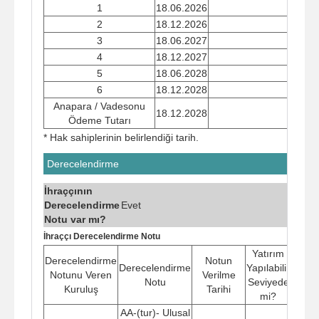
1
18.06.2026
2
18.12.2026
3
18.06.2027
4
18.12.2027
5
18.06.2028
6
18.12.2028
Anapara / Vadesonu
18.12.2028
Ödeme Tutarı
* Hak sahiplerinin belirlendiği tarih.
Derecelendirme
İhraççının
Derecelendirme
Evet
Notu var mı?
İhraççı Derecelendirme Notu
Yatırım
Derecelendirme
Notun
Derecelendirme
Yapılabilir
Notunu Veren
Verilme
Notu
Seviyede
Kuruluş
Tarihi
mi?
AA-(tur)- Ulusal