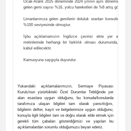
Ocak-Aralık 2025 döneminde 2024 yılının aynı dönemine kıyas
gelen gemi sayısı %16, yolcu hareketleri de %8 artış göstermiş
Limanlarımıza gelen gemilerin doluluk oranları konsolide ba
%100 seviyesinde olmuştur.
İşbu açıklamamızın İngilizce çevirisi ekte yer almakta
metinlerinde herhangi bir farklılık olması durumunda, Türk
kabul edilecektir.
Kamuoyuna saygıyla duyurulur.
Yukarıdaki açıklamalarımızın, Sermaye Piyasası
Kurulu'nun yürürlükteki Özel Durumlar Tebliğinde yer
alan esaslara uygun olduğunu, bu konuda/konularda
tarafımıza ulaşan bilgileri tam olarak yansıttığını,
bilgilerin defter, kayıt ve belgelerimize uygun olduğunu,
konuyla ilgili bilgileri tam ve doğru olarak elde etmek için
gerekli tüm çabaları gösterdiğimizi ve yapılan bu
açıklamalardan sorumlu olduğumuzu beyan ederiz.