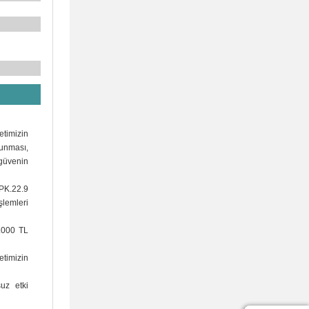
etimizin
runması,
 güvenin
SPK.22.9
şlemleri
0.000 TL
etimizin
suz etki