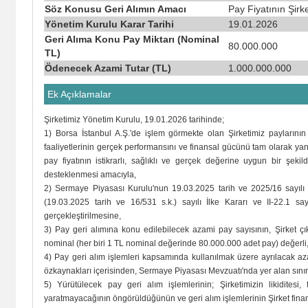
Söz Konusu Geri Alımın Amacı
Pay Fiyatının Şir
Yönetim Kurulu Karar Tarihi
19.01.2026
Geri Alıma Konu Pay Miktarı (Nominal
80.000.000
TL)
Ödenecek Azami Tutar (TL)
1.000.000.000
Ek Açıklamalar
Şirketimiz Yönetim Kurulu, 19.01.2026 tarihinde;
1) Borsa İstanbul A.Ş.'de işlem görmekte olan Şirketimiz paylarının 
faaliyetlerinin gerçek performansını ve finansal gücünü tam olarak ya
pay fiyatının istikrarlı, sağlıklı ve gerçek değerine uygun bir ş
desteklenmesi amacıyla,
2) Sermaye Piyasası Kurulu'nun 19.03.2025 tarih ve 2025/16 sayılı B
(19.03.2025 tarih ve 16/531 s.k.) sayılı İlke Kararı ve II-22.1 say
gerçekleştirilmesine,
3) Pay geri alımına konu edilebilecek azami pay sayısının, Şirket ç
nominal (her biri 1 TL nominal değerinde 80.000.000 adet pay) değerli,
4) Pay geri alım işlemleri kapsamında kullanılmak üzere ayrılacak az
özkaynakları içerisinden, Sermaye Piyasası Mevzuatı'nda yer alan sınır
5) Yürütülecek pay geri alım işlemlerinin; Şirketimizin likiditesi,
yaratmayacağının öngörüldüğünün ve geri alım işlemlerinin Şirket fin