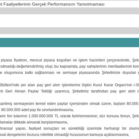
ket Faaliyetlerinin Gerçek Performansını Yansıtmaması
piyasa fiyatının, mevcut piyasa koşulları ve işlem hacimleri çerçevesinde, Şirk
nsıtmadığı değerlendirilmiş olup; bu kapsamda, pay sahiplerinin menfaatlerinin ko
ekilde oluşumuna katkı sağlanması ve sermaye piyasasında Şirketimize duyulan
ülteni'nde yer alan pay geri alım işlemlerine ilişkin Kurul Karar Organı'nın i-
ılı Geri Alınan Paylar Tebliği uyarınca, Şirketimiz tarafından pay geri alım i
ıkarılmış sermayesini temsil eden paylar içerisinden olmak üzere, toplam 80.00
 80.000.000 adet pay ile sınırlandırılmasına,
ami fon tutarının 1.000.000.000 TL olarak belirlenmesine; söz konusu fonun, Şirk
lamalar dikkate alınarak karşılanmasına,
 finansal yapısı, faaliyet sonuçları ve sürekliliği üzerinde herhangi bir olum
ansal dengelerini bozucu nitelikte olmadığı hususunun kamuya açıklanmasına,