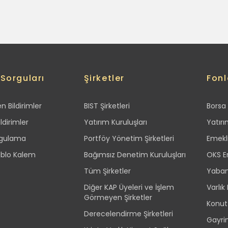
 Sorguları
Şirketler
Fonl
 Bildirimler
BIST Şirketleri
Borsa 
ldirimler
Yatırım Kuruluşları
Yatırı
rgulama
Portföy Yönetim Şirketleri
Emekli
ablo Kalem
Bağımsız Denetim Kuruluşları
OKS Em
Tüm Şirketler
Yabanc
Diğer KAP Üyeleri ve İşlem
Varlık
Görmeyen Şirketler
Konut
Derecelendirme Şirketleri
Gayri