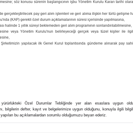
lenmesine; söz konusu sürenin başlangıcının işbu Yönetim Kurulu Kararı tarihi olar
gerçekleştirilecek pay geri alım işlemleri ve geri alıma ilişkin her türlü gelişme 
nda (KAP) gerekli özel durum açıklamalarının süresi içerisinde yapılmasına,
ası halinde 1 yıllık süreyi beklemeden geri alım programının sonlandırılabilmesine,
ine veya Yönetim Kurulu'nun belirleyeceği gerçek veya tüzel kişiler ile ilgil
mesine,
n Şirketimizin yapılacak ilk Genel Kurul toplantısında gündeme alınarak pay sahi
n yürürlükteki Özel Durumlar Tebliğinde yer alan esaslara uygun old
, bilgilerin defter, kayıt ve belgelerimize uygun olduğunu, konuyla ilgili bilgi
ve yapılan bu açıklamalardan sorumlu olduğumuzu beyan ederiz.