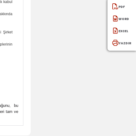
ak kabul
PDF
hakkında
WORD
EXCEl
i Şirket
YAZDIR
plerinin
uğunu, bu
leri tam ve