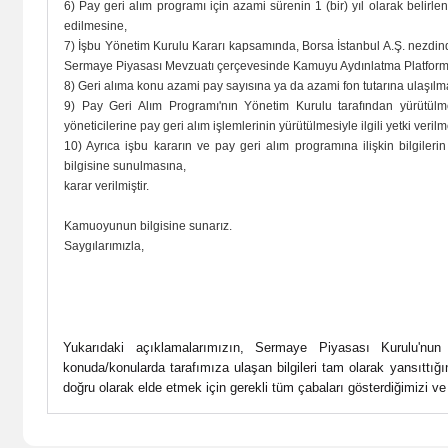
6) Pay geri alım programı için azami sürenin 1 (bir) yıl olarak belir
edilmesine,
7) İşbu Yönetim Kurulu Kararı kapsamında, Borsa İstanbul A.Ş. nezdinde 
Sermaye Piyasası Mevzuatı çerçevesinde Kamuyu Aydınlatma Platformu'
8) Geri alıma konu azami pay sayısına ya da azami fon tutarına ulaşılm
9) Pay Geri Alım Programı'nın Yönetim Kurulu tarafından yürütülmes
yöneticilerine pay geri alım işlemlerinin yürütülmesiyle ilgili yetki veril
10) Ayrıca işbu kararın ve pay geri alım programına ilişkin bilgileri
bilgisine sunulmasına,
karar verilmiştir.
Kamuoyunun bilgisine sunarız.
Saygılarımızla,
Yukarıdaki açıklamalarımızın, Sermaye Piyasası Kurulu'nu
konuda/konularda tarafımıza ulaşan bilgileri tam olarak yansıttığını
doğru olarak elde etmek için gerekli tüm çabaları gösterdiğimizi 