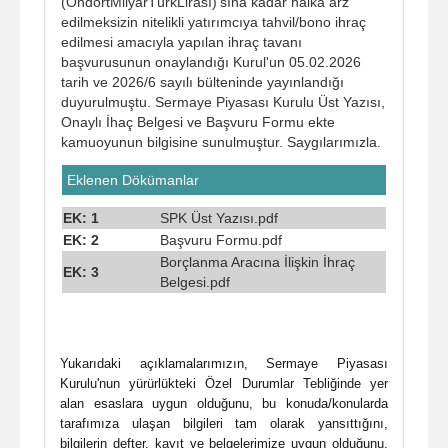
(OndörtMilyarTürkLirası)'sına kadar halka arz
edilmeksizin nitelikli yatırımcıya tahvil/bono ihraç
edilmesi amacıyla yapılan ihraç tavanı
başvurusunun onaylandığı Kurul'un 05.02.2026
tarih ve 2026/6 sayılı bülteninde yayınlandığı
duyurulmuştu. Sermaye Piyasası Kurulu Üst Yazısı,
Onaylı İhaç Belgesi ve Başvuru Formu ekte
kamuoyunun bilgisine sunulmuştur. Saygılarımızla.
Eklenen Dökümanlar
EK: 1
SPK Üst Yazısı.pdf
EK: 2
Başvuru Formu.pdf
Borçlanma Aracına İlişkin İhraç
EK: 3
Belgesi.pdf
Yukarıdaki açıklamalarımızın, Sermaye Piyasası
Kurulu'nun yürürlükteki Özel Durumlar Tebliğinde yer
alan esaslara uygun olduğunu, bu konuda/konularda
tarafımıza ulaşan bilgileri tam olarak yansıttığını,
bilgilerin defter, kayıt ve belgelerimize uygun olduğunu,