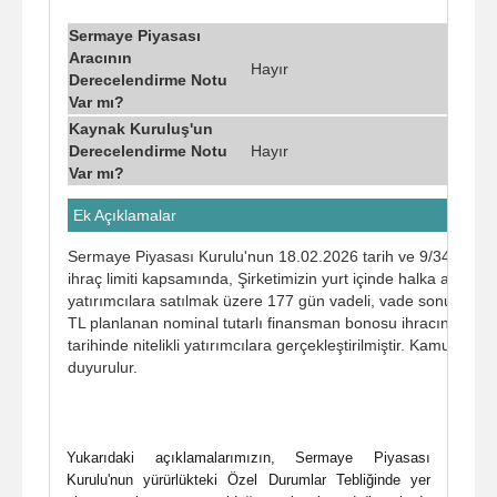
Sermaye Piyasası
Aracının
Hayır
Derecelendirme Notu
Var mı?
Kaynak Kuruluş'un
Derecelendirme Notu
Hayır
Var mı?
Ek Açıklamalar
Sermaye Piyasası Kurulu'nun 18.02.2026 tarih ve 9/344 sayıl
ihraç limiti kapsamında, Şirketimizin yurt içinde halka arz edilm
yatırımcılara satılmak üzere 177 gün vadeli, vade sonu sabit
TL planlanan nominal tutarlı finansman bonosu ihracına ilişki
tarihinde nitelikli yatırımcılara gerçekleştirilmiştir. Kamuoyunun
duyurulur.
Yukarıdaki açıklamalarımızın, Sermaye Piyasası
Kurulu'nun yürürlükteki Özel Durumlar Tebliğinde yer