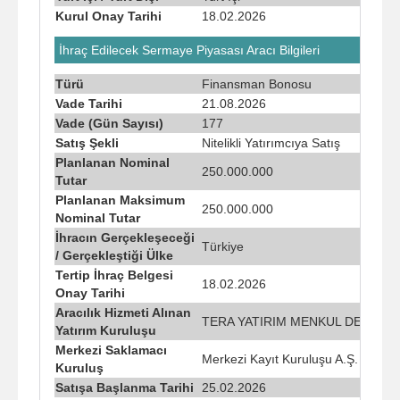
Kurul Onay Tarihi
18.02.2026
İhraç Edilecek Sermaye Piyasası Aracı Bilgileri
Türü
Finansman Bonosu
Vade Tarihi
21.08.2026
Vade (Gün Sayısı)
177
Satış Şekli
Nitelikli Yatırımcıya Satış
Planlanan Nominal
250.000.000
Tutar
Planlanan Maksimum
250.000.000
Nominal Tutar
İhracın Gerçekleşeceği
Türkiye
/ Gerçekleştiği Ülke
Tertip İhraç Belgesi
18.02.2026
Onay Tarihi
Aracılık Hizmeti Alınan
TERA YATIRIM MENKUL DEĞERLE
Yatırım Kuruluşu
Merkezi Saklamacı
Merkezi Kayıt Kuruluşu A.Ş.
Kuruluş
Satışa Başlanma Tarihi
25.02.2026