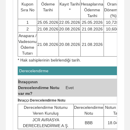
Kupon
Ödeme
Kayıt Tarihi
Hesaplarına
Oranı -
Öd
Sıra No
Tarihi
*
Ödenme
Dönemsel
Tu
Tarihi
(%)
1
25.05.2026
22.05.2026
25.05.2026
10,7288
2
21.08.2026
20.08.2026
21.08.2026
10,6082
Anapara /
Vadesonu
21.08.2026
20.08.2026
21.08.2026
Ödeme
Tutarı
* Hak sahiplerinin belirlendiği tarih.
Derecelendirme
İhraççının
Derecelendirme Notu
Evet
var mı?
İhraççı Derecelendirme Notu
Derecelendirme Notunu
Derecelendirme
Notun Verilm
Veren Kuruluş
Notu
Tarihi
JCR AVRASYA
BBB
18.04.2025
DERECELENDİRME A.Ş.