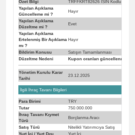
Özet Bilgi
TRFFKRT82626 ISIN Kodlu Finans
Yapılan Açıklama
Hayır
Güncelleme mi ?
Yapılan Açıklama
Evet
Düzeltme mi ?
Yapılan Açıklama
Ertelenmiş Bir Açıklama
Hayır
mı ?
Bildirim Konusu
Satışın Tamamlanması
Düzeltme Nedeni
Kupon oranları güncellenmiştir.
Yönetim Kurulu Karar
23.12.2025
Tarihi
İlgili İhraç Tavanı Bilgileri
Para Birimi
TRY
Tutar
750.000.000
İhraç Tavanı Kıymet
Borçlanma Aracı
Türü
Satış Türü
Nitelikli Yatırımcıya Satış
Yurt İçi / Yurt Dışı
Yurt İçi