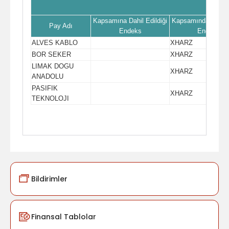
Kapsamına Dahil Edildiği
Kapsamından Çıkar
Pay Adı
Endeks
Endeks
ALVES KABLO
XHARZ
BOR SEKER
XHARZ
LIMAK DOGU
XHARZ
ANADOLU
PASIFIK
XHARZ
TEKNOLOJI
Bildirimler
Finansal Tablolar