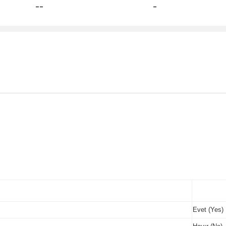
--
-
Evet (Yes)