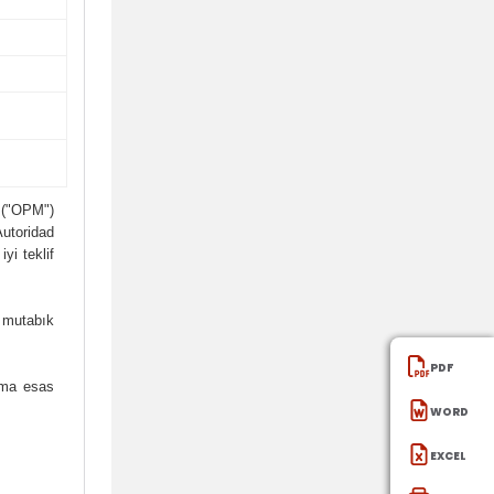
s ("OPM")
Autoridad
yi teklif
e mutabık
PDF
lama esas
WORD
EXCEl