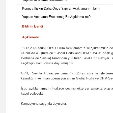
Yapılan Açıklama Düzeltme mi?
Konuya İlişkin Daha Önce Yapılan Açıklamanın Tarihi
Yapılan Açıklama Ertelenmiş Bir Açıklama mı?
Bildirim İçeriği
Açıklamalar
18.12.2025 tarihli Özel Durum Açıklamamız ile Şirketimizin do
ile birlikte oluşturduğu "Global Ports and OPM Sevilla" ortak g
Portuaria de Sevilla) tarafından yürütülen Sevilla Kruvaziyer Lim
seçildiğini kamuoyuna duyurmuştuk.
GPH, Sevilla Kruvaziyer Limanı'nın 25 yıl süre ile işletilme
kalındığını ve liman operasyonlarının Global Ports ve OPM Sevil
İşbu açıklamamızın İngilizce çevirisi ekte yer almakta olup 
kabul edilecektir.
Kamuoyuna saygıyla duyurulur.