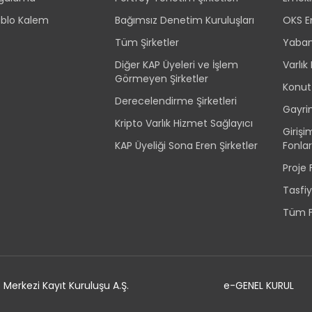
ablo Kalem
Bağımsız Denetim Kuruluşları
OKS Em
Tüm Şirketler
Yabanc
Diğer KAP Üyeleri ve İşlem
Varlık
Görmeyen Şirketler
Konut
Derecelendirme Şirketleri
Gayri
Kripto Varlık Hizmet Sağlayıcı
Giriş
KAP Üyeliği Sona Eren Şirketler
Fonlar
Proje
Tasfi
Tüm F
Merkezi Kayıt Kuruluşu A.Ş.
e-GENEL KURUL