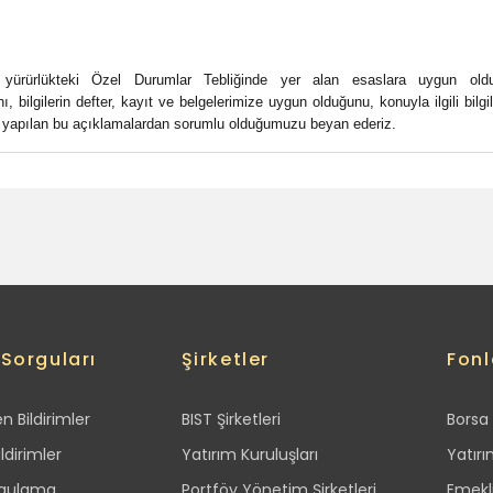
n yürürlükteki Özel Durumlar Tebliğinde yer alan esaslara uygun old
, bilgilerin defter, kayıt ve belgelerimize uygun olduğunu, konuyla ilgili bilgi
ve yapılan bu açıklamalardan sorumlu olduğumuzu beyan ederiz.
 Sorguları
Şirketler
Fonl
 Bildirimler
BIST Şirketleri
Borsa 
ldirimler
Yatırım Kuruluşları
Yatırı
rgulama
Portföy Yönetim Şirketleri
Emekli