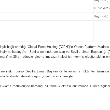
Hayır (No)
18.12.2025
Hayır (No)
laylı bağlı ortaklığı Global Ports Holding ("GPH")'in Ocean Platform Marina
irişimin, İspanya'nın Sevilla şehrinde yer alan ve Sevilla Liman Başkanlığı (
anı'nın 25 yıl süreyle işletme imtiyazı ihalesi için vermiş olduğu teklifin en i
sine ilişkin olarak Sevilla Liman Başkanlığı ile anlaşma hükümleri üzerind
la tarafından devralındığını Şirketimize bildirmiştir.
açıklama metinlerinde herhangi bir farklılık olması durumunda Türkçe açık