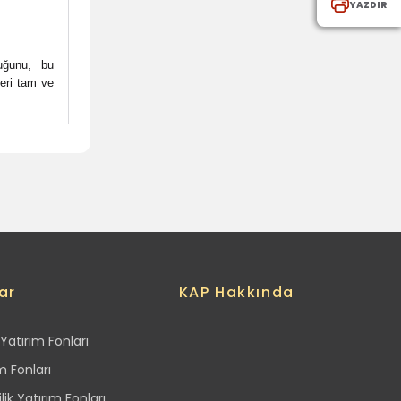
YAZDIR
uğunu, bu
leri tam ve
ar
KAP Hakkında
Yatırım Fonları
m Fonları
lik Yatırım Fonları