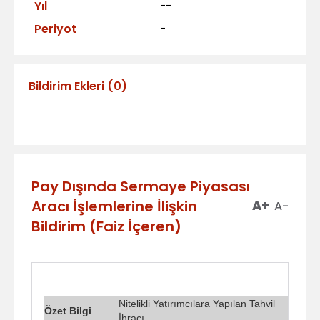
Yıl
--
Periyot
-
Bildirim Ekleri
(
0
)
Pay Dışında Sermaye Piyasası
Aracı İşlemlerine İlişkin
A+
A-
Bildirim (Faiz İçeren)
Nitelikli Yatırımcılara Yapılan Tahvil
Özet Bilgi
İhracı