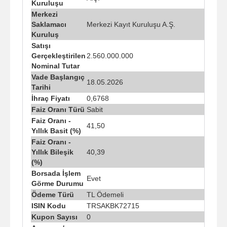
Kuruluşu
Merkezi
Saklamacı
Merkezi Kayıt Kuruluşu A.Ş.
Kuruluş
Satışı
Gerçekleştirilen
2.560.000.000
Nominal Tutar
Vade Başlangıç
18.05.2026
Tarihi
İhraç Fiyatı
0,6768
Faiz Oranı Türü
Sabit
Faiz Oranı -
41,50
Yıllık Basit (%)
Faiz Oranı -
Yıllık Bileşik
40,39
(%)
Borsada İşlem
Evet
Görme Durumu
Ödeme Türü
TL Ödemeli
ISIN Kodu
TRSAKBK72715
Kupon Sayısı
0