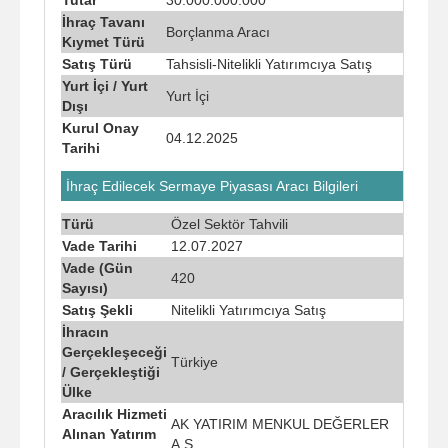
İhraç Tavanı
Borçlanma Aracı
Kıymet Türü
Satış Türü
Tahsisli-Nitelikli Yatırımcıya Satış
Yurt İçi / Yurt
Yurt İçi
Dışı
Kurul Onay
04.12.2025
Tarihi
İhraç Edilecek Sermaye Piyasası Aracı Bilgileri
Türü
Özel Sektör Tahvili
Vade Tarihi
12.07.2027
Vade (Gün
420
Sayısı)
Satış Şekli
Nitelikli Yatırımcıya Satış
İhracın
Gerçekleşeceği
Türkiye
/ Gerçekleştiği
Ülke
Aracılık Hizmeti
AK YATIRIM MENKUL DEĞERLER
Alınan Yatırım
A.Ş.