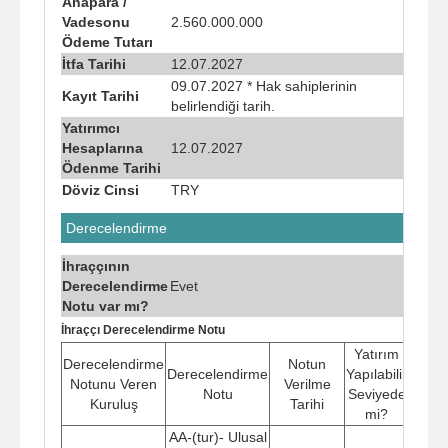
Anapara /
Vadesonu
2.560.000.000
Ödeme Tutarı
İtfa Tarihi
12.07.2027
09.07.2027 * Hak sahiplerinin
Kayıt Tarihi
belirlendiği tarih.
Yatırımcı
Hesaplarına
12.07.2027
Ödenme Tarihi
Döviz Cinsi
TRY
Derecelendirme
İhraççının
Derecelendirme
Evet
Notu var mı?
İhraççı Derecelendirme Notu
Yatırım
Derecelendirme
Notun
Derecelendirme
Yapılabilir
Notunu Veren
Verilme
Notu
Seviyede
Kuruluş
Tarihi
mi?
AA-(tur)- Ulusal