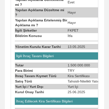
Evet
mi ?
Yapılan Açıklama Düzeltme mi
Hayır
?
Yapılan Açıklama Ertelenmiş Bir
Hayır
Açıklama mı ?
İlgili Şirketler
FKPET
Bildirim Konusu
İtfa
Yönetim Kurulu Karar Tarihi
13.05.2025
İlgili İhraç Tavanı Bilgileri
Tutar
1.500.000.000
Para Birimi
TRY
İhraç Tavanı Kıymet Türü
Kira Sertifikası
Satış Türü
Tahsisli-Nitelikli Yatırımcıy
Yurt İçi / Yurt Dışı
Yurt İçi
Kurul Onay Tarihi
25.06.2025
İhraç Edilecek Kira Sertifikası Bilgileri