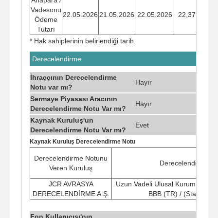
Vadesonu
22.05.2026
21.05.2026
22.05.2026
22,3794
4
Ödeme
Tutarı
* Hak sahiplerinin belirlendiği tarih.
Derecelendirme
İhraççının Derecelendirme
Hayır
Notu var mı?
Sermaye Piyasası Aracının
Hayır
Derecelendirme Notu Var mı?
Kaynak Kuruluş'un
Evet
Derecelendirme Notu Var mı?
Kaynak Kuruluş Derecelendirme Notu
Derecelendirme Notunu
Derecelendirme N
Veren Kuruluş
JCR AVRASYA
Uzun Vadeli Ulusal Kurum Kredi 
DERECELENDİRME A.Ş.
BBB (TR) / (Stabil Gö
Fon Kullanıcısı'nın