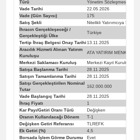
Türü
Yönetim Sözleşmesine Dayal
Vade Tarihi
22.05.2026
Vade (Gün Sayısı)
175
Satış Şekli
Nitelikli Yatırımcıya Satış
İhracın Gerçekleşeceği /
Türkiye
Gerçekleştiği Ülke
Tertip İhraç Belgesi Onay Tarihi
13.11.2025
Aracılık Hizmeti Alınan Yatırım
ATA YATIRIM MENKUL KI
Kuruluşu
Merkezi Saklamacı Kuruluş
Merkezi Kayıt Kuruluşu A.Ş
Satışa Başlanma Tarihi
28.11.2025
Satışın Tamamlanma Tarihi
28.11.2025
Satışı Gerçekleştirilen Nominal
162.000.000
Tutar
Vade Başlangıç Tarihi
28.11.2025
İhraç Fiyatı
1
Kar Payı/Getiri Oranı Türü
Değişken
Oranın Kullanılacağı Dönem
T-1
Değişken Getiri Referansı
TLREFK
Ek Getiri (%)
4,5
Borsada İşlem Görme Durumu
Evet