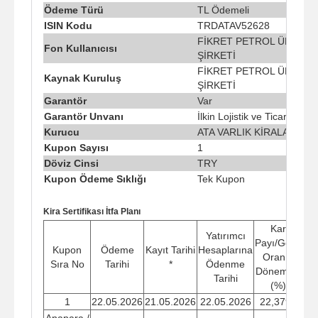
Ödeme Türü
TL Ödemeli
ISIN Kodu
TRDATAV52628
FİKRET PETROL ÜRÜNLE
Fon Kullanıcısı
ŞİRKETİ
FİKRET PETROL ÜRÜNLE
Kaynak Kuruluş
ŞİRKETİ
Garantör
Var
Garantör Unvanı
İlkin Lojistik ve Ticaret A.Ş.
Kurucu
ATA VARLIK KİRALAMA A.
Kupon Sayısı
1
Döviz Cinsi
TRY
Kupon Ödeme Sıklığı
Tek Kupon
Kira Sertifikası İtfa Planı
Kar
Yatırımcı
Payı/Getiri
Pay
Kupon
Ödeme
Kayıt Tarihi
Hesaplarına
Oranı -
O
Sıra No
Tarihi
*
Ödenme
Dönemsel
Yıl
Tarihi
(%)
1
22.05.2026
21.05.2026
22.05.2026
22,3794
4
Anapara /