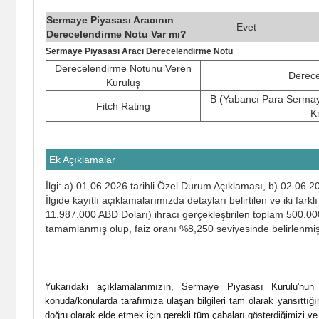
Sermaye Piyasası Aracının
Evet
Derecelendirme Notu Var mı?
Sermaye Piyasası Aracı Derecelendirme Notu
Derecelendirme Notunu Veren
Derece
Kuruluş
B (Yabancı Para Sermay
Fitch Rating
K
Ek Açıklamalar
İlgi: a) 01.06.2026 tarihli Özel Durum Açıklaması, b) 02.06.
İlgide kayıtlı açıklamalarımızda detayları belirtilen ve iki
11.987.000 ABD Doları) ihracı gerçekleştirilen toplam 500.000
tamamlanmış olup, faiz oranı %8,250 seviyesinde belirlenmişt
Yukarıdaki açıklamalarımızın, Sermaye Piyasası Kurulu'nu
konuda/konularda tarafımıza ulaşan bilgileri tam olarak yansıttığını
doğru olarak elde etmek için gerekli tüm çabaları gösterdiğimizi 