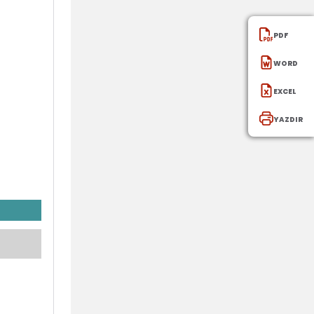
PDF
WORD
EXCEl
YAZDIR