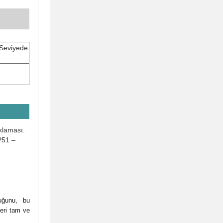
r Seviyede
klaması.
P51 –
uğunu, bu
leri tam ve