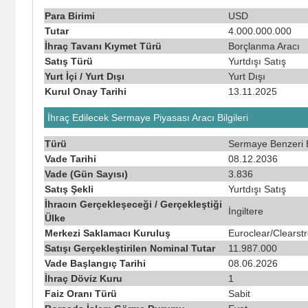
Para Birimi
USD
Tutar
4.000.000.000
İhraç Tavanı Kıymet Türü
Borçlanma Aracı
Satış Türü
Yurtdışı Satış
Yurt İçi / Yurt Dışı
Yurt Dışı
Kurul Onay Tarihi
13.11.2025
İhraç Edilecek Sermaye Piyasası Aracı Bilgileri
Türü
Sermaye Benzeri 
Vade Tarihi
08.12.2036
Vade (Gün Sayısı)
3.836
Satış Şekli
Yurtdışı Satış
İhracın Gerçekleşeceği / Gerçekleştiği
İngiltere
Ülke
Merkezi Saklamacı Kuruluş
Euroclear/Clears
Satışı Gerçekleştirilen Nominal Tutar
11.987.000
Vade Başlangıç Tarihi
08.06.2026
İhraç Döviz Kuru
1
Faiz Oranı Türü
Sabit