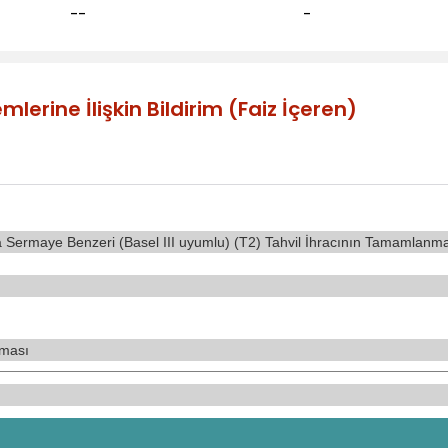
--
-
lerine İlişkin Bildirim (Faiz İçeren)
ra Sermaye Benzeri (Basel III uyumlu) (T2) Tahvil İhracının Tamamlanm
ması