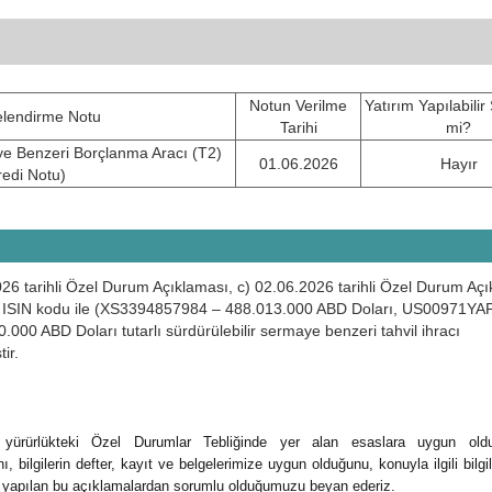
Notun Verilme
Yatırım Yapılabili
lendirme Notu
Tarihi
mi?
e Benzeri Borçlanma Aracı (T2)
01.06.2026
Hayır
redi Notu)
2026 tarihli Özel Durum Açıklaması, c) 02.06.2026 tarihli Özel Durum Açı
 farklı ISIN kodu ile (XS3394857984 – 488.013.000 ABD Doları, US00971YA
.000 ABD Doları tutarlı sürdürülebilir sermaye benzeri tahvil ihracı
ir.
n yürürlükteki Özel Durumlar Tebliğinde yer alan esaslara uygun old
, bilgilerin defter, kayıt ve belgelerimize uygun olduğunu, konuyla ilgili bilgi
ve yapılan bu açıklamalardan sorumlu olduğumuzu beyan ederiz.