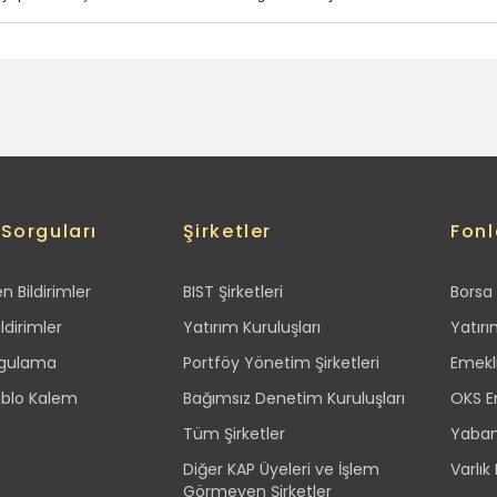
 Sorguları
Şirketler
Fonl
 Bildirimler
BIST Şirketleri
Borsa 
ldirimler
Yatırım Kuruluşları
Yatırı
rgulama
Portföy Yönetim Şirketleri
Emekli
ablo Kalem
Bağımsız Denetim Kuruluşları
OKS Em
Tüm Şirketler
Yabanc
Diğer KAP Üyeleri ve İşlem
Varlık
Görmeyen Şirketler