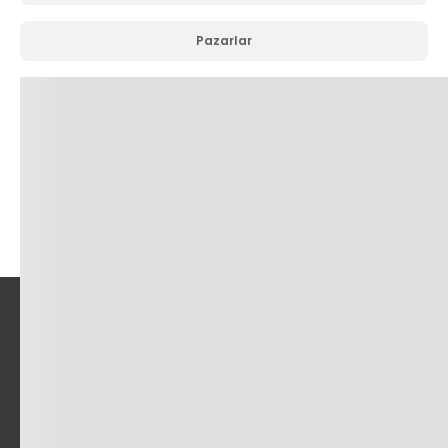
Pazarlar
Sermaye Piyasası Aracı Alım Satım Bildirimi