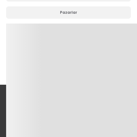
Pazarlar
Sermaye Piyasası Aracı Alım Satım Bildirimi