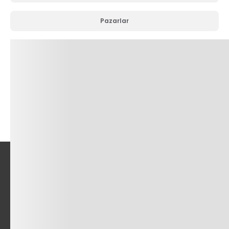
Pazarlar
Sermaye Piyasası Aracı Alım Satım Bildirimi