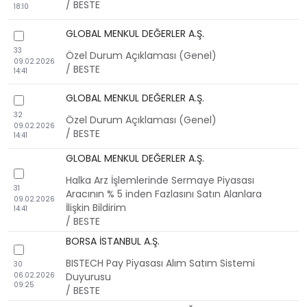
/ BESTE
18:10
GLOBAL MENKUL DEĞERLER A.Ş.
checkbox
33
Özel Durum Açıklaması (Genel)
09.02.2026
/ BESTE
14:41
GLOBAL MENKUL DEĞERLER A.Ş.
checkbox
32
Özel Durum Açıklaması (Genel)
09.02.2026
/ BESTE
14:41
GLOBAL MENKUL DEĞERLER A.Ş.
checkbox
Halka Arz İşlemlerinde Sermaye Piyasası
31
Aracının % 5 inden Fazlasını Satın Alanlara
09.02.2026
İlişkin Bildirim
14:41
/ BESTE
BORSA İSTANBUL A.Ş.
checkbox
BISTECH Pay Piyasası Alım Satım Sistemi
30
06.02.2026
Duyurusu
09:25
/ BESTE