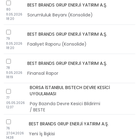
checkbox
BEST BRANDS GRUP ENERJİ YATIRIM A.Ş.
80
Sorumluluk Beyanı (Konsolide)
11.05.2026
18:20
checkbox
BEST BRANDS GRUP ENERJİ YATIRIM A.Ş.
79
Faaliyet Raporu (Konsolide)
11.05.2026
18:20
checkbox
BEST BRANDS GRUP ENERJİ YATIRIM A.Ş.
78
Finansal Rapor
11.05.2026
18:19
BORSA İSTANBUL BISTECH DEVRE KESİCİ
checkbox
UYGULAMASI
77
05.05.2026
Pay Bazında Devre Kesici Bildirimi
12:37
/ BESTE
checkbox
BEST BRANDS GRUP ENERJİ YATIRIM A.Ş.
76
Yeni İş İlişkisi
27.04.2026
14:38