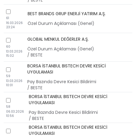
/ BESTE
checkbox
BEST BRANDS GRUP ENERJİ YATIRIM A.Ş.
61
Özel Durum Açıklaması (Genel)
16.03.2026
23:24
GLOBAL MENKUL DEĞERLER A.Ş.
checkbox
60
Özel Durum Açıklaması (Genel)
13.03.2026
/ BESTE
15:02
BORSA İSTANBUL BISTECH DEVRE KESİCİ
checkbox
UYGULAMASI
59
13.03.2026
Pay Bazında Devre Kesici Bildirimi
10:01
/ BESTE
BORSA İSTANBUL BISTECH DEVRE KESİCİ
checkbox
UYGULAMASI
58
06.03.2026
Pay Bazında Devre Kesici Bildirimi
10:56
/ BESTE
BORSA İSTANBUL BISTECH DEVRE KESİCİ
checkbox
UYGULAMASI