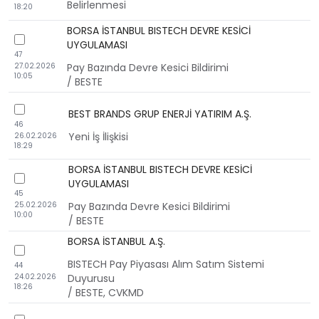
Belirlenmesi
18:20
BORSA İSTANBUL BISTECH DEVRE KESİCİ
checkbox
UYGULAMASI
47
27.02.2026
Pay Bazında Devre Kesici Bildirimi
10:05
/ BESTE
checkbox
BEST BRANDS GRUP ENERJİ YATIRIM A.Ş.
46
Yeni İş İlişkisi
26.02.2026
18:29
BORSA İSTANBUL BISTECH DEVRE KESİCİ
checkbox
UYGULAMASI
45
25.02.2026
Pay Bazında Devre Kesici Bildirimi
10:00
/ BESTE
BORSA İSTANBUL A.Ş.
checkbox
BISTECH Pay Piyasası Alım Satım Sistemi
44
24.02.2026
Duyurusu
18:26
/ BESTE, CVKMD