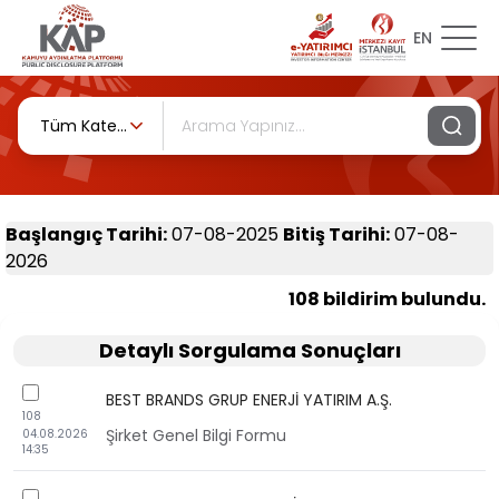
EN
Tüm Kategoriler
Başlangıç Tarihi
:
07-08-2025
Bitiş Tarihi
:
07-08-
2026
108 bildirim bulundu.
Detaylı Sorgulama Sonuçları
checkbox
BEST BRANDS GRUP ENERJİ YATIRIM A.Ş.
108
Şirket Genel Bilgi Formu
04.08.2026
14:35