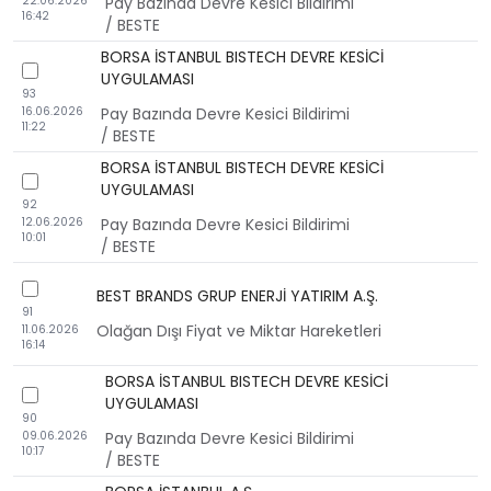
22.06.2026
Pay Bazında Devre Kesici Bildirimi
16:42
/ BESTE
BORSA İSTANBUL BISTECH DEVRE KESİCİ
checkbox
UYGULAMASI
93
16.06.2026
Pay Bazında Devre Kesici Bildirimi
11:22
/ BESTE
BORSA İSTANBUL BISTECH DEVRE KESİCİ
checkbox
UYGULAMASI
92
12.06.2026
Pay Bazında Devre Kesici Bildirimi
10:01
/ BESTE
checkbox
BEST BRANDS GRUP ENERJİ YATIRIM A.Ş.
91
Olağan Dışı Fiyat ve Miktar Hareketleri
11.06.2026
16:14
BORSA İSTANBUL BISTECH DEVRE KESİCİ
checkbox
UYGULAMASI
90
09.06.2026
Pay Bazında Devre Kesici Bildirimi
10:17
/ BESTE