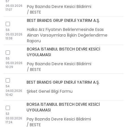
57
05.03.2026
Pay Bazında Devre Kesici Bildirimi
17:07
/ BESTE
BEST BRANDS GRUP ENERJİ YATIRIM A.Ş.
checkbox
Halka Arz Fiyatının Belirlenmesinde Esas
56
05.03.2026
Alınan Varsayımlara İlişkin Değerlendirme
13:38
Raporu
BORSA İSTANBUL BISTECH DEVRE KESİCİ
checkbox
UYGULAMASI
55
05.03.2026
Pay Bazında Devre Kesici Bildirimi
10:29
/ BESTE
checkbox
BEST BRANDS GRUP ENERJİ YATIRIM A.Ş.
54
Şirket Genel Bilgi Formu
04.03.2026
10:42
BORSA İSTANBUL BISTECH DEVRE KESİCİ
checkbox
UYGULAMASI
53
03.03.2026
Pay Bazında Devre Kesici Bildirimi
17:24
/ BESTE