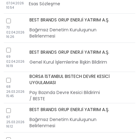
Esas Sözleşme
07.04.2026
10:54
BEST BRANDS GRUP ENERJİ YATIRIM A.Ş.
checkbox
70
Bağımsız Denetim Kuruluşunun
02.04.2026
Belirlenmesi
16:26
checkbox
BEST BRANDS GRUP ENERJİ YATIRIM A.Ş.
69
Genel Kurul İşlemlerine İlişkin Bildirim
02.04.2026
16:19
BORSA İSTANBUL BISTECH DEVRE KESİCİ
checkbox
UYGULAMASI
68
26.03.2026
Pay Bazında Devre Kesici Bildirimi
15:45
/ BESTE
BEST BRANDS GRUP ENERJİ YATIRIM A.Ş.
checkbox
67
Bağımsız Denetim Kuruluşunun
25.03.2026
Belirlenmesi
16:12