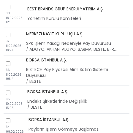
checkbox
BEST BRANDS GRUP ENERJİ YATIRIM A.Ş.
38
Yönetim Kurulu Komiteleri
18.02.2026
12:10
MERKEZİ KAYIT KURULUŞU A.Ş.
checkbox
37
SPK İşlem Yasağı Nedeniyle Pay Duyurusu
11.02.2026
/ ADGYO, AKHAN, ALGYO, BARMA, BESTE, BFREN, BRKO, CANTE, CEOEM, ERCB, ETYAT, EUREN, EUYO, FLAP, FORMT, FRIGO, GIPTA, GRSEL, HDFGS, HKTM, IDGYO, ISCTR, KGYO, KONTR, KSTUR, NETCD, OBAMS, PAHOL, PCILT, PEKGY, PRZMA, REEDR, SAFKR, SASA, SKBNK, TDGYO, TEHOL, TEZOL, TUPRS, ULUFA
18:24
BORSA İSTANBUL A.Ş.
checkbox
BISTECH Pay Piyasası Alım Satım Sistemi
36
11.02.2026
Duyurusu
09:14
/ BESTE
BORSA İSTANBUL A.Ş.
checkbox
35
Endeks Şirketlerinde Değişiklik
10.02.2026
/ BESTE
15:05
BORSA İSTANBUL A.Ş.
checkbox
34
Payların İşlem Görmeye Başlaması
09.02.2026