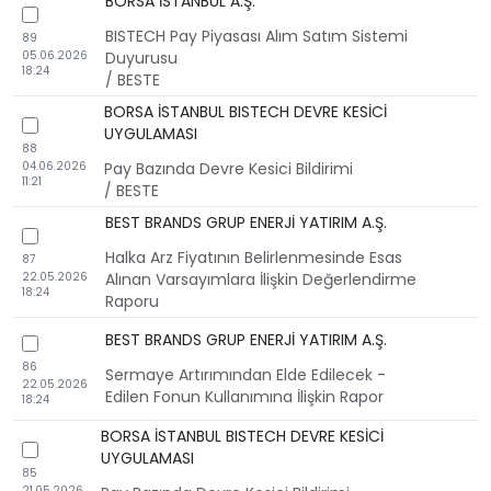
BORSA İSTANBUL A.Ş.
checkbox
BISTECH Pay Piyasası Alım Satım Sistemi
89
05.06.2026
Duyurusu
18:24
/ BESTE
BORSA İSTANBUL BISTECH DEVRE KESİCİ
checkbox
UYGULAMASI
88
04.06.2026
Pay Bazında Devre Kesici Bildirimi
11:21
/ BESTE
BEST BRANDS GRUP ENERJİ YATIRIM A.Ş.
checkbox
Halka Arz Fiyatının Belirlenmesinde Esas
87
22.05.2026
Alınan Varsayımlara İlişkin Değerlendirme
18:24
Raporu
BEST BRANDS GRUP ENERJİ YATIRIM A.Ş.
checkbox
86
Sermaye Artırımından Elde Edilecek -
22.05.2026
Edilen Fonun Kullanımına İlişkin Rapor
18:24
BORSA İSTANBUL BISTECH DEVRE KESİCİ
checkbox
UYGULAMASI
85
21.05.2026