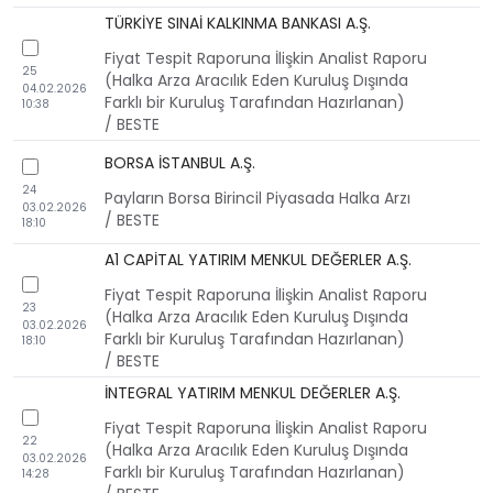
TÜRKİYE SINAİ KALKINMA BANKASI A.Ş.
checkbox
Fiyat Tespit Raporuna İlişkin Analist Raporu
25
(Halka Arza Aracılık Eden Kuruluş Dışında
04.02.2026
Farklı bir Kuruluş Tarafından Hazırlanan)
10:38
/ BESTE
BORSA İSTANBUL A.Ş.
checkbox
24
Payların Borsa Birincil Piyasada Halka Arzı
03.02.2026
/ BESTE
18:10
A1 CAPİTAL YATIRIM MENKUL DEĞERLER A.Ş.
checkbox
Fiyat Tespit Raporuna İlişkin Analist Raporu
23
(Halka Arza Aracılık Eden Kuruluş Dışında
03.02.2026
Farklı bir Kuruluş Tarafından Hazırlanan)
18:10
/ BESTE
İNTEGRAL YATIRIM MENKUL DEĞERLER A.Ş.
checkbox
Fiyat Tespit Raporuna İlişkin Analist Raporu
22
(Halka Arza Aracılık Eden Kuruluş Dışında
03.02.2026
Farklı bir Kuruluş Tarafından Hazırlanan)
14:28