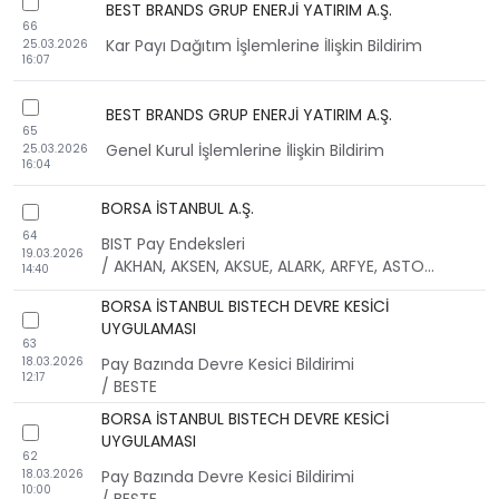
checkbox
BEST BRANDS GRUP ENERJİ YATIRIM A.Ş.
66
Kar Payı Dağıtım İşlemlerine İlişkin Bildirim
25.03.2026
16:07
checkbox
BEST BRANDS GRUP ENERJİ YATIRIM A.Ş.
65
Genel Kurul İşlemlerine İlişkin Bildirim
25.03.2026
16:04
BORSA İSTANBUL A.Ş.
checkbox
64
BIST Pay Endeksleri
19.03.2026
/ AKHAN, AKSEN, AKSUE, ALARK, ARFYE, ASTOR, ATATR, BERA, BESTE, BTCIM, CANTE, CUSAN, CVKMD, DERIM, DOHOL, EGEEN, EGSER, ENERY, ERBOS, EUREN, FADE, FENER, FRMPL, FROTO, HALKB, IEYHO, KARSN, KCAER, KRTEK, LINK, LUKSK, MEYSU, NETCD, OBASE, OYAKC, PAHOL, PKART, PSGYO, SAHOL, SARKY, SOKM, TCELL, TRALT, TSGYO, TSPOR, TTRAK, TURSG, UCAYM, ULKER, VAKBN, VKING, YEOTK, YESIL, YKBNK, ZGYO
14:40
BORSA İSTANBUL BISTECH DEVRE KESİCİ
checkbox
UYGULAMASI
63
18.03.2026
Pay Bazında Devre Kesici Bildirimi
12:17
/ BESTE
BORSA İSTANBUL BISTECH DEVRE KESİCİ
checkbox
UYGULAMASI
62
18.03.2026
Pay Bazında Devre Kesici Bildirimi
10:00