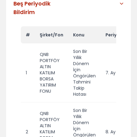
Beş Periyodik
Bildirim
#
Şirket/Fon
Konu
Periyot
Yıl
Son Bir
QNB
Yıllık
PORTFÖY
Dönem
ALTIN
İçin
1
KATILIM
7. Ay
20
Öngörülen
BORSA
Tahmini
YATIRIM
Takip
FONU
Hatası
Son Bir
QNB
Yıllık
PORTFÖY
Dönem
ALTIN
İçin
2
KATILIM
8. Ay
20
Öngörülen