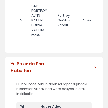
QNB
PORTFÖY
ALTIN
Portföy
5
KATILIM
Dağılım
9. Ay
20
BORSA
Raporu
YATIRIM
FONU
Yıl Bazında Fon
Haberleri
Bu bölümde fonun finansal rapor dışındaki
bildirimleri yıl bazında word dosyası olarak
indirilebilir.
Yıl
Haber Adedi