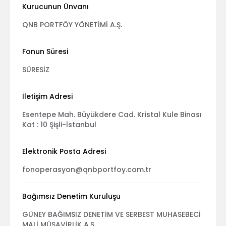
Kurucunun Ünvanı
QNB PORTFÖY YÖNETİMİ A.Ş.
Fonun Süresi
SÜRESİZ
İletişim Adresi
Esentepe Mah. Büyükdere Cad. Kristal Kule Binası
Kat : 10 Şişli-İstanbul
Elektronik Posta Adresi
fonoperasyon@qnbportfoy.com.tr
Bağımsız Denetim Kuruluşu
GÜNEY BAĞIMSIZ DENETİM VE SERBEST MUHASEBECİ
MALİ MÜŞAVİRLİK A.Ş.