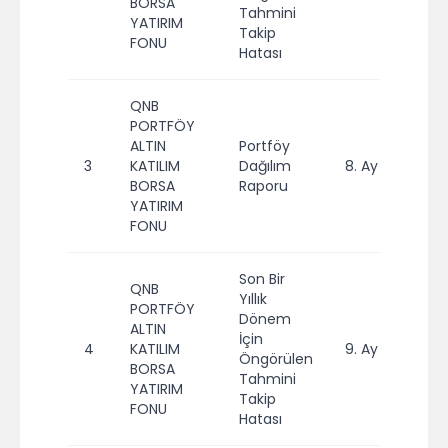
BORSA
Tahmini
YATIRIM
Takip
FONU
Hatası
QNB
PORTFÖY
ALTIN
Portföy
3
KATILIM
Dağılım
8. Ay
20
BORSA
Raporu
YATIRIM
FONU
Son Bir
QNB
Yıllık
PORTFÖY
Dönem
ALTIN
İçin
4
KATILIM
9. Ay
20
Öngörülen
BORSA
Tahmini
YATIRIM
Takip
FONU
Hatası