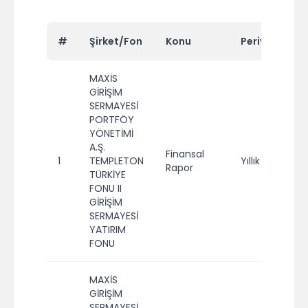
#
Şirket/Fon
Konu
Periyot
Yı
MAXİS
GİRİŞİM
SERMAYESİ
PORTFÖY
YÖNETİMİ
A.Ş.
Finansal
1
TEMPLETON
Yıllık
2
Rapor
TÜRKİYE
FONU II
GİRİŞİM
SERMAYESİ
YATIRIM
FONU
MAXİS
GİRİŞİM
SERMAYESİ