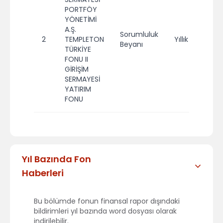
PORTFÖY
YÖNETİMİ
A.Ş.
Sorumluluk
2
TEMPLETON
Yıllık
2
Beyanı
TÜRKİYE
FONU II
GİRİŞİM
SERMAYESİ
YATIRIM
FONU
Yıl Bazında Fon
Haberleri
Bu bölümde fonun finansal rapor dışındaki
bildirimleri yıl bazında word dosyası olarak
indirilebilir.