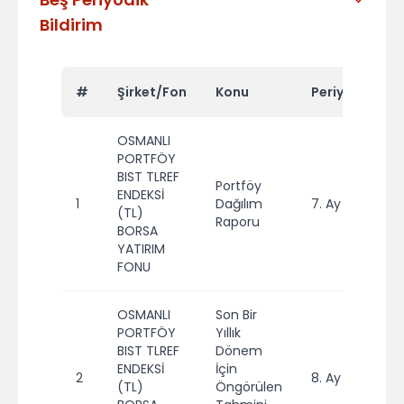
Bildirim
#
Şirket/Fon
Konu
Periyot
Yıl
OSMANLI
PORTFÖY
BIST TLREF
Portföy
ENDEKSİ
1
Dağılım
7. Ay
20
(TL)
Raporu
BORSA
YATIRIM
FONU
OSMANLI
Son Bir
PORTFÖY
Yıllık
BIST TLREF
Dönem
ENDEKSİ
İçin
2
8. Ay
20
(TL)
Öngörülen