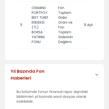
OSMANLI
Fon
PORTFÖY
Toplam
BIST TLREF
Gider
ENDEKSİ
Oranı ve
5
9 Aylık
20
(TL)
Fon
BORSA
Toplam
YATIRIM
Giderinin
FONU
Dağılımı
Yıl Bazında Fon
Haberleri
Bu bölümde fonun finansal rapor dışındaki
bildirimleri yıl bazında word dosyası olarak
indirilebilir.