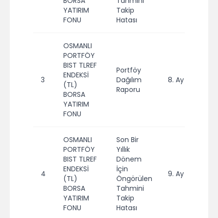
BORSA
Tahmini
YATIRIM
Takip
FONU
Hatası
OSMANLI
PORTFÖY
BIST TLREF
Portföy
ENDEKSİ
3
Dağılım
8. Ay
20
(TL)
Raporu
BORSA
YATIRIM
FONU
OSMANLI
Son Bir
PORTFÖY
Yıllık
BIST TLREF
Dönem
ENDEKSİ
İçin
4
9. Ay
20
(TL)
Öngörülen
BORSA
Tahmini
YATIRIM
Takip
FONU
Hatası