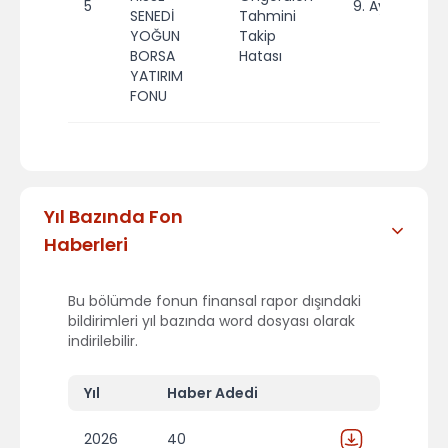
5
9. Ay
2
SENEDİ
Tahmini
YOĞUN
Takip
BORSA
Hatası
YATIRIM
FONU
Yıl Bazında Fon
Haberleri
Bu bölümde fonun finansal rapor dışındaki
bildirimleri yıl bazında word dosyası olarak
indirilebilir.
Yıl
Haber Adedi
2026
40