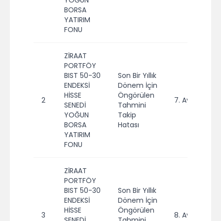
YOĞUN
BORSA
YATIRIM
FONU
ZİRAAT
PORTFÖY
BIST 50-30
Son Bir Yıllık
ENDEKSİ
Dönem İçin
HİSSE
Öngörülen
2
7. Ay
2
SENEDİ
Tahmini
YOĞUN
Takip
BORSA
Hatası
YATIRIM
FONU
ZİRAAT
PORTFÖY
BIST 50-30
Son Bir Yıllık
ENDEKSİ
Dönem İçin
HİSSE
Öngörülen
3
8. Ay
2
SENEDİ
Tahmini