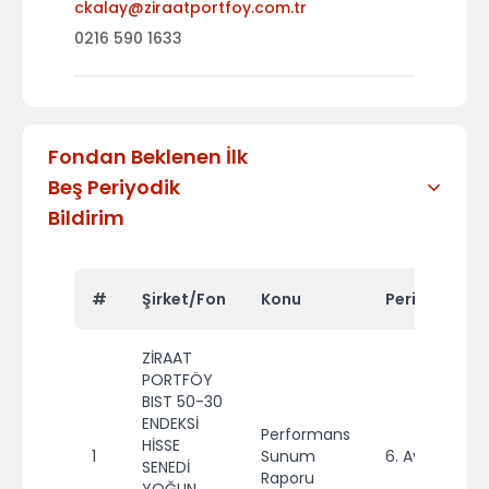
ckalay@ziraatportfoy.com.tr
0216 590 1633
Fondan Beklenen İlk
Beş Periyodik
Bildirim
#
Şirket/Fon
Konu
Periyot
Y
ZİRAAT
PORTFÖY
BIST 50-30
ENDEKSİ
Performans
HİSSE
1
Sunum
6. Ay
2
SENEDİ
Raporu