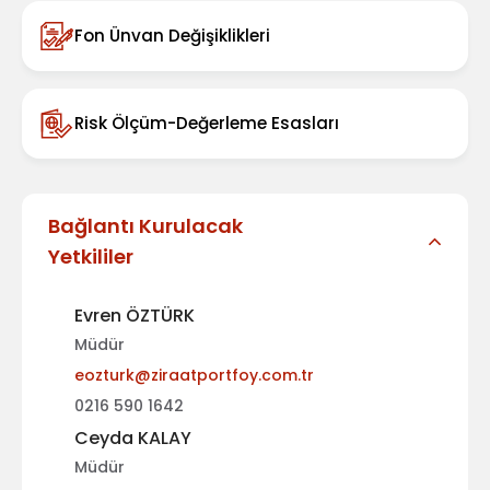
Fon Ünvan Değişiklikleri
Risk Ölçüm-Değerleme Esasları
Bağlantı Kurulacak
Yetkililer
Evren ÖZTÜRK
Müdür
eozturk@ziraatportfoy.com.tr
0216 590 1642
Ceyda KALAY
Müdür