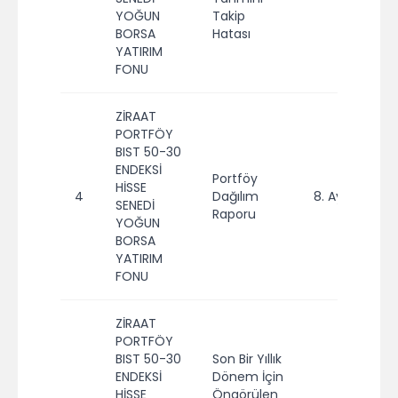
YOĞUN
Takip
BORSA
Hatası
YATIRIM
FONU
ZİRAAT
PORTFÖY
BIST 50-30
ENDEKSİ
Portföy
HİSSE
4
Dağılım
8. Ay
2
SENEDİ
Raporu
YOĞUN
BORSA
YATIRIM
FONU
ZİRAAT
PORTFÖY
BIST 50-30
Son Bir Yıllık
ENDEKSİ
Dönem İçin
HİSSE
Öngörülen