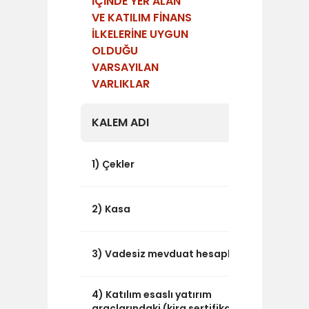
İÇİNDE YER ALAN
VE KATILIM FİNANS
İLKELERİNE UYGUN
OLDUĞU
VARSAYILAN
VARLIKLAR
KALEM ADI
TUTAR
0
1) Çekler
91
2) Kasa
217.403
3) Vadesiz mevduat hesapları
4) Katılım esaslı yatırım
680.467
araçlarındaki (kira sertifikası,