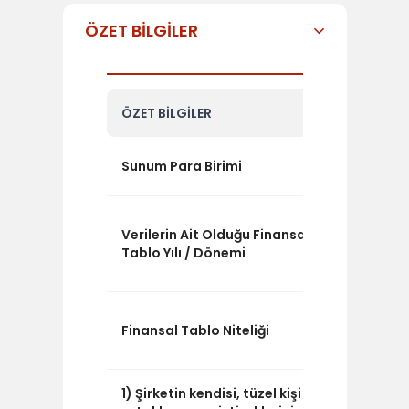
ÖZET BİLGİLER
ÖZET BİLGİLER
1.000 TL
Sunum Para Birimi
2025 / 4
Verilerin Ait Olduğu Finansal
3 Aylık
Tablo Yılı / Dönemi
Bildirim
Konsolid
Finansal Tablo Niteliği
Olmaya
1) Şirketin kendisi, tüzel kişi
HAYIR