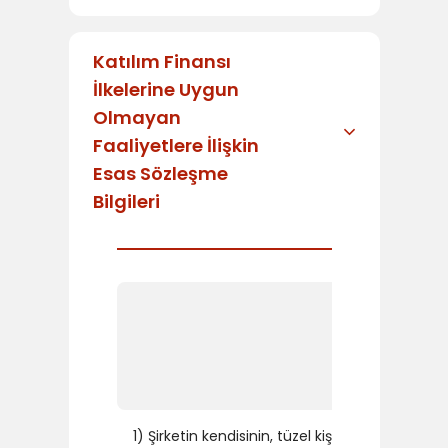
Katılım Finansı
İlkelerine Uygun
Olmayan
Faaliyetlere İlişkin
Esas Sözleşme
Bilgileri
EVET/H
1) Şirketin kendisinin, tüzel kişi