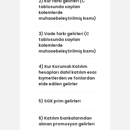
2) Kur farkı gelirleri (C
51.014
tablosunda sayılan
kalemlerde
muhasebeleştirilmiş kısmı)
3) Vade farkı gelirleri (C
0
tablosunda sayılan
kalemlerde
muhasebeleştirilmiş kısmı)
4) Kur Korumalı Katılım
3.719.712
hesapları dahil katılım esaslı
kıymetlerden ve fonlardan
elde edilen gelirler
0
5) SGK prim gelirleri
6) Katılım bankalarından
0
alınan promosyon gelirleri