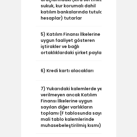
sukuk, kur korumalı dahil
katılım bankalarında tutulan
hesaplar) tutarlar
5) Katılım Finansı İlkelerine
3.248.6
uygun faaliyet gösteren
iştirakler ve bağlı
ortaklıklardaki şirket payları
0
6) Kredi kartı alacakları
7) Yukarıdaki kalemlerde yer
13.581.23
verilmeyen ancak Katılım
Finansı İlkelerine uygun
sayılan diğer varlıkların
toplamı (F tablosunda sayılan
mali tablo kalemlerinde
muhasebeleştirilmiş kısmı)