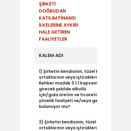
ŞİRKETİ
DOĞRUDAN
KATILIM FİNANSI
İLKELERİNE AYKIRI
HALE GETİREN
FAALİYETLER
KALEM ADI
EVET/H
1) Şirketin kendisinin, tüzel kişi
HAYIR
ortaklarının veya iştiraklerinin,
Rehber madde 3.1.1 kapsamına
girecek şekilde alkollü
içki/gıda üretim ve ticaretine
yönelik faaliyeti ve/veya geliri
bulunuyor mu?
2) Şirketin kendisinin, tüzel kişi
HAYIR
ortaklarının veya iştiraklerinin,