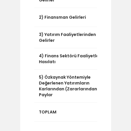
Gelirler
0
2) Finansman Gelirleri
3) Yatırım Faaliyetlerinden
5.978.4
Gelirler
4) Finans Sektörü Faaliyetleri
0
Hasılatı
5) Özkaynak Yöntemiyle
0
Değerlenen Yatırımların
Karlarından (Zararlarından)
Paylar
6.304.9
TOPLAM