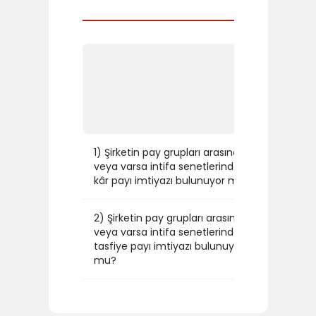
EVET/H
1) Şirketin pay grupları arasında
veya varsa intifa senetlerinde
HAYIR
kâr payı imtiyazı bulunuyor mu?
2) Şirketin pay grupları arasında
veya varsa intifa senetlerinde
HAYIR
tasfiye payı imtiyazı bulunuyor
mu?