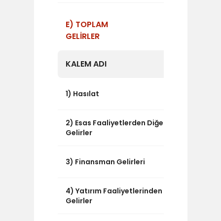
E) TOPLAM
GELİRLER
KALEM ADI
TUTAR
16.935.16
1) Hasılat
2) Esas Faaliyetlerden Diğer
326.496
Gelirler
0
3) Finansman Gelirleri
4) Yatırım Faaliyetlerinden
5.978.4
Gelirler