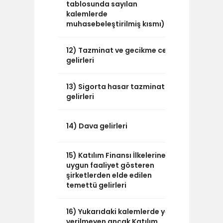
tablosunda sayılan
kalemlerde
muhasebeleştirilmiş kısmı)
12) Tazminat ve gecikme ceza
0
gelirleri
13) Sigorta hasar tazminat
0
gelirleri
0
14) Dava gelirleri
15) Katılım Finansı İlkelerine
0
uygun faaliyet gösteren
şirketlerden elde edilen
temettü gelirleri
16) Yukarıdaki kalemlerde yer
194.870
verilmeyen ancak Katılım