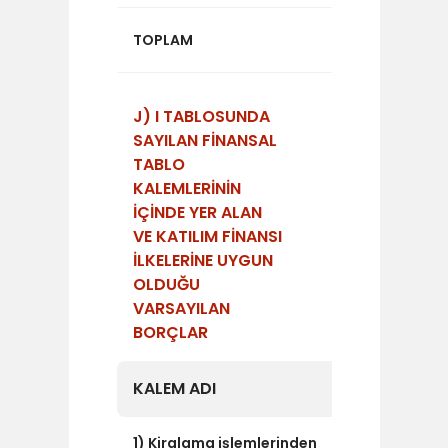
295.968
TOPLAM
J) I TABLOSUNDA
SAYILAN FİNANSAL
TABLO
KALEMLERİNİN
İÇİNDE YER ALAN
VE KATILIM FİNANSI
İLKELERİNE UYGUN
OLDUĞU
VARSAYILAN
BORÇLAR
KALEM ADI
TUTAR
1) Kiralama işlemlerinden
18.605