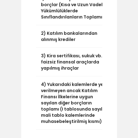
borçlar (Kısa ve Uzun Vadeli
Yükümlülüklerde
Sınıflandırılanların Toplamı)
2) Katılım bankalarından
0
alınmış krediler
3) Kira sertifikası, sukuk vb.
0
faizsiz finansal araçlarda
yapılmış ihraçlar
4) Yukarıdaki kalemlerde yer
277.363
verilmeyen ancak Katılım
Finansı İlkelerine uygun
sayılan diğer borçların
toplamı (I tablosunda sayılan
mali tablo kalemlerinde
muhasebeleştirilmiş kısmı)
295.968