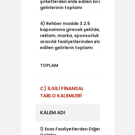
şirketlerden elde edilen kira
gelirlerinin toplamı
4) Rehber madde 3.2.5
0
kapsamına girecek şekilde,
reklam, marka, sponsorluk ve
aracılık faaliyetlerinden elde
edilen gelirlerin toplamı
0
TOPLAM
C) İLGİLİ FİNANSAL
TABLO KALEMLERİ
KALEM ADI
TUTAR
1) Esas Faaliyetlerden Diğer
326.496