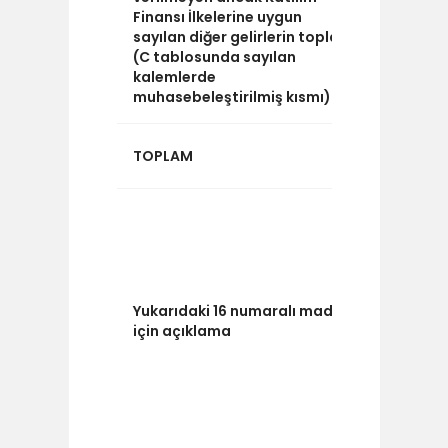
Finansı İlkelerine uygun
sayılan diğer gelirlerin toplamı
(C tablosunda sayılan
kalemlerde
muhasebeleştirilmiş kısmı)
4.142.49
TOPLAM
"Grup dı
grup içi
yansıtm
gelirleri
satış
Yukarıdaki 16 numaralı madde
gelirleri,
için açıklama
kıymet s
gelirleri 
diğer
gelirler
oluşmakt