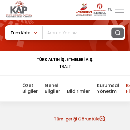
EN
Tüm Kategoriler
TÜRK ALTIN İŞLETMELERİ A.Ş.
TRALT
Özet
Genel
Kurumsal
K
Bilgiler
Bilgiler
Bildirimler
Yönetim
F
Tüm İçeriği Görüntüle