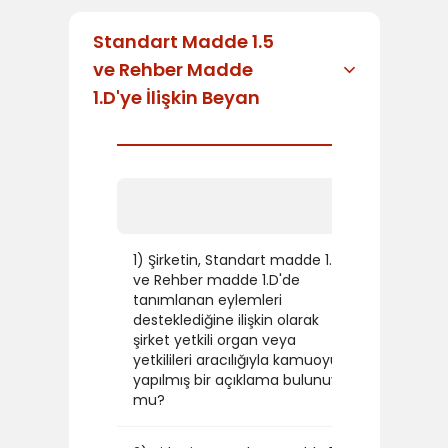
Standart Madde 1.5
ve Rehber Madde
1.D'ye İlişkin Beyan
EVET/H
1) Şirketin, Standart madde 1.5
ve Rehber madde 1.D'de
tanımlanan eylemleri
desteklediğine ilişkin olarak
HAYIR
şirket yetkili organ veya
yetkilileri aracılığıyla kamuoyuna
yapılmış bir açıklama bulunuyor
mu?