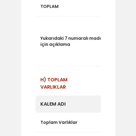
17.727.8
TOPLAM
"Yatırım
katılma 
hisse sen
Yukarıdaki 7 numaralı madde
bloke
için açıklama
mevduat
oluşmakt
H) TOPLAM
VARLIKLAR
KALEM ADI
TUTAR
47.854.
Toplam Varlıklar