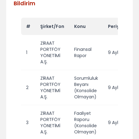
Bildirim
#
Şirket/Fon
Konu
Periyot
Yı
ZİRAAT
PORTFÖY
Finansal
1
9 Aylık
2
YÖNETİMİ
Rapor
A.Ş.
ZİRAAT
Sorumluluk
PORTFÖY
Beyanı
2
9 Aylık
2
YÖNETİMİ
(Konsolide
A.Ş.
Olmayan)
ZİRAAT
Faaliyet
PORTFÖY
Raporu
3
9 Aylık
2
YÖNETİMİ
(Konsolide
A.Ş.
Olmayan)