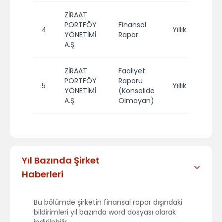
ZİRAAT
PORTFÖY
Finansal
4
Yıllık
2
YÖNETİMİ
Rapor
A.Ş.
ZİRAAT
Faaliyet
PORTFÖY
Raporu
5
Yıllık
2
YÖNETİMİ
(Konsolide
A.Ş.
Olmayan)
Yıl Bazında Şirket
Haberleri
Bu bölümde şirketin finansal rapor dışındaki
bildirimleri yıl bazında word dosyası olarak