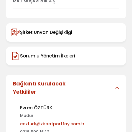
MALİ MÜŞAVİRLİK A.Ş
Şirket Ünvan Değişikliği
Sorumlu Yönetim İlkeleri
Bağlantı Kurulacak
Yetkililer
Evren ÖZTÜRK
Müdür
eozturk@ziraatportfoy.com.tr