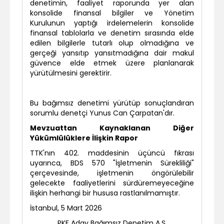
denetimin, faaliyet raporunda yer alan
konsolide finansal bilgiler ve Yönetim
Kurulunun yaptığı irdelemelerin konsolide
finansal tablolarla ve denetim sırasında elde
edilen bilgilerle tutarlı olup olmadığına ve
gerçeği yansıtıp yansıtmadığına dair makul
güvence elde etmek üzere planlanarak
yürütülmesini gerektirir.
Bu bağımsız denetimi yürütüp sonuçlandıran
sorumlu denetçi Yunus Can Çarpatan'dır.
Mevzuattan Kaynaklanan Diğer
Yükümlülüklere İlişkin Rapor
TTK'nın 402. maddesinin üçüncü fıkrası
uyarınca, BDS 570 "İşletmenin Sürekliliği"
çerçevesinde, işletmenin öngörülebilir
gelecekte faaliyetlerini sürdüremeyeceğine
ilişkin herhangi bir hususa rastlanılmamıştır.
İstanbul, 5 Mart 2026
PKF Aday Bağımsız Denetim A.Ş.