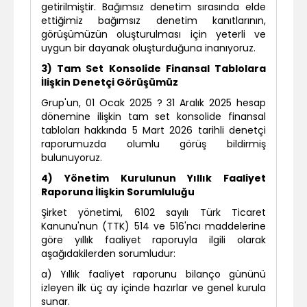
getirilmiştir. Bağımsız denetim sırasında elde
ettiğimiz bağımsız denetim kanıtlarının,
görüşümüzün oluşturulması için yeterli ve
uygun bir dayanak oluşturduğuna inanıyoruz.
3) Tam Set Konsolide Finansal Tablolara
İlişkin Denetçi Görüşümüz
Grup'un, 01 Ocak 2025 ? 31 Aralık 2025 hesap
dönemine ilişkin tam set konsolide finansal
tabloları hakkında 5 Mart 2026 tarihli denetçi
raporumuzda olumlu görüş bildirmiş
bulunuyoruz.
4) Yönetim Kurulunun Yıllık Faaliyet
Raporuna İlişkin Sorumluluğu
Şirket yönetimi, 6102 sayılı Türk Ticaret
Kanunu'nun (TTK) 514 ve 516'ncı maddelerine
göre yıllık faaliyet raporuyla ilgili olarak
aşağıdakilerden sorumludur:
a) Yıllık faaliyet raporunu bilanço gününü
izleyen ilk üç ay içinde hazırlar ve genel kurula
sunar.