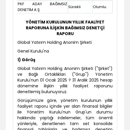
PKF ADAY BAĞIMSIZ
Sürekli
Olumlu
DENETİM A.Ş.
YÖNETİM KURULUNUN YILLIK FAALİYET
RAPORUNA İLİŞKİN BAĞIMSIZ DENETÇİ
RAPORU
Global Yatırım Holding Anonim Şirketi
Genel Kurulu'na
1) Görüş
Global Yatırım Holding Anonim Şirketi ("Şirket")
ve Bağlı Ortaklıkları ("Grup") Yönetim
Kurulu'nun 01 Ocak 2025 ? 31 Aralık 2025 hesap
dönemine ilişkin yıllık faaliyet raporunu
denetlemiş bulunuyoruz.
Görüşümüze göre, yönetim kurulunun yıllık
faaliyet raporu içinde yer alan finansal bilgiler
ile Yönetim Kurulu'nun Grup'un durumu
hakkında yaptığı irdelemeler, tüm önemli
yönleriyle, denetlenen tam set konsolide
finansal tablolarla ve bağımsız denetim