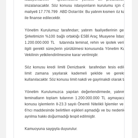
imzalanacaktır. Söz konusu istasyonların kurulumu için öngörüle
maliyeti 17.776.799 ABD Doları'dır. Bu yatırım kısmen öz kaynakla
ile finanse edilecektir.
Yönetim Kurulumuz tarafından; yatırım faaliyetlerinin gerçekleşt
Şirketimizin %100 bağlı ortaklığı ESBİ Araç Muayene İstasyonları 
1.200.000.000 TL tutarında teminat, rehin ve ipotek verilmesine 
ilgili gerekli süreçlerin yürütülmesi konusunda Yönetim Kurulu B
Vekilinin yetkilendirilmesine karar verilmiştir.
Söz konusu kredi limiti Denizbank tarafından tesis edilecek olu
limit zamana yayılarak kademeli şekilde ve gereksinim o
kullanılacaktır. Söz konusu limit nakdi ve gayrinakdi olarak tahsis edi
Yönetim Kurulumuzca yapılan değerlendirmede, yatırım kapsa
teminatların toplam tutarının 1.200.000.000 TL aşmayacağı dikka
konusu işlemlerin II-23.3 sayılı Önemli Nitelikli İşlemler ve Ayrılma
6'ncı maddesinde belirtilen eşikleri aşmadığı ve bu nedenle pay sa
ayrılma hakkı doğurmadığı tespit edilmiştir.
Kamuoyuna saygıyla duyurulur.