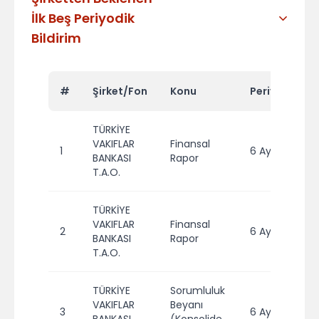
İlk Beş Periyodik
Bildirim
#
Şirket/Fon
Konu
Periyot
Yı
TÜRKİYE
VAKIFLAR
Finansal
1
6 Aylık
2
BANKASI
Rapor
T.A.O.
TÜRKİYE
VAKIFLAR
Finansal
2
6 Aylık
2
BANKASI
Rapor
T.A.O.
TÜRKİYE
Sorumluluk
VAKIFLAR
Beyanı
3
6 Aylık
2