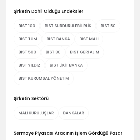
Şirketin Dahil Olduğu Endeksler
BIST 100
BIST SÜRDÜRÜLEBİLİRLİK
BIST 50
BIST TÜM
BIST BANKA
BIST MALİ
BIST 500
BIST 30
BIST GERİ ALIM
BIST YILDIZ
BIST LİKİT BANKA
BIST KURUMSAL YÖNETİM
Şirketin Sektörü
MALİ KURULUŞLAR
BANKALAR
Sermaye Piyasası Aracının İşlem Gördüğü Pazar