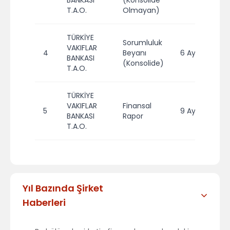
BANKASI
(Konsolide
T.A.O.
Olmayan)
TÜRKİYE
Sorumluluk
VAKIFLAR
4
Beyanı
6 Aylık
2
BANKASI
(Konsolide)
T.A.O.
TÜRKİYE
VAKIFLAR
Finansal
5
9 Aylık
2
BANKASI
Rapor
T.A.O.
Yıl Bazında Şirket
Haberleri